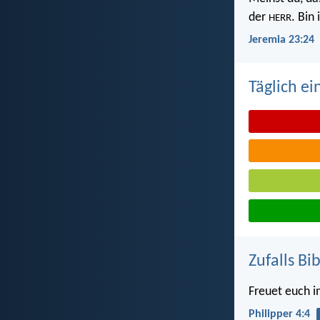
der
. Bin
HERR
Jeremia 23:24
Täglich ei
Zufalls Bi
Freuet euch i
Philipper 4:4