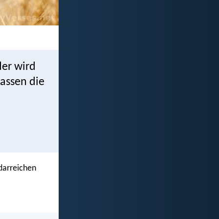
der wird
assen die
darreichen