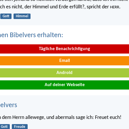
 ich es nicht, der Himmel und Erde erfüllt?, spricht der
.
HERR
Gott
Himmel
nen Bibelvers erhalten:
Tägliche Benachrichtigung
Email
Android
Auf deiner Webseite
belvers
n dem Herrn allewege, und abermals sage ich: Freuet euch!
Gott
Freude