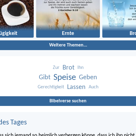
ügigkeit
Ernte
Br
Weitere Themen...
Brot
Zur
Ihn
Speise
Gibt
Geben
Lassen
Gerechtigkeit
Auch
Bibelverse suchen
des Tages
ss sich jemand so heimlich verbergen könne, dass ich ihn nicht 