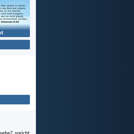
ot
sehe?, spricht