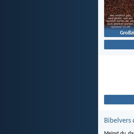
Großz
Bibelvers 
Meinst du, da