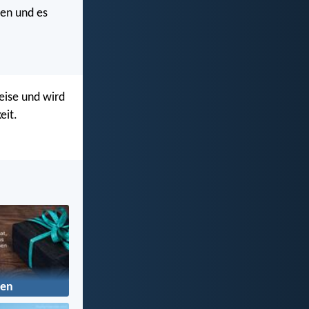
ben und es
eise und wird
eit.
en