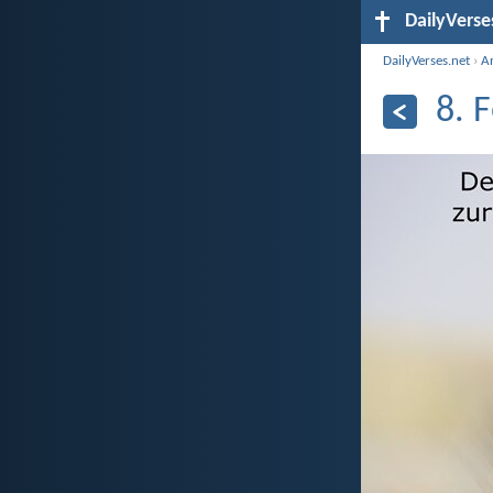
DailyVerse
DailyVerses.net
›
A
8. 