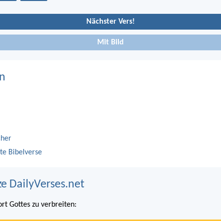
Nächster Vers!
Mit Bild
n
cher
te Bibelverse
ze DailyVerses.net
ort Gottes zu verbreiten: