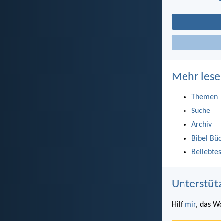
Mehr lese
Themen
Suche
Archiv
Bibel Bü
Beliebtes
Unterstüt
Hilf
mir
, das W