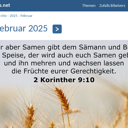
s.net
Themen
Zufalls Bibelvers
rchiv
›
2025
›
Februar
Februar 2025