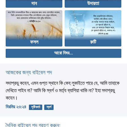
দান
উদারতা
ফসল
রুটি
আরো বিষয়...
আজকের জন্য বাইবেল পদ
সদাপ্রভু কহেন, এমন গুপ্ত স্থানে কি কেহ লুকাইতে পারে যে, আমি তাহাকে
দেখিতে পাইব না? আমি কি স্বর্গ ও মর্ত্য ব্যাপিয়া থাকি না? ইহা সদাপ্রভু
কহেন।
যিরমিয় ২৩:২৪
সৃষ্টিকর্তা
স্বর্গ
দৈনিক বাইবেল পদ গ্রহণ করুন: