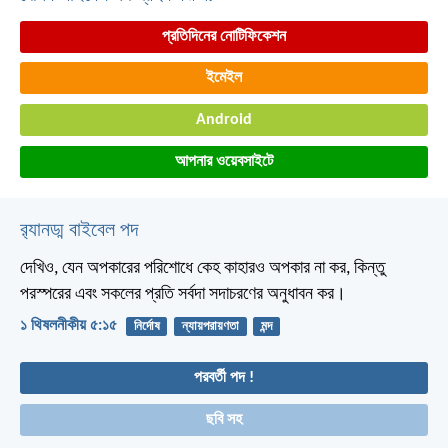
প্রতিদিনের নোটিফিকেশন
ইমেইল
Android
আপনার ওয়েবসাইটে
র‌্যানড্ম বাইবেল পদ
দেখিও, যেন অপকারের পরিশোধে কেহ কাহারও অপকার না কর, কিন্তু
পরস্পরের এবং সকলের প্রতি সর্বদা সদাচরণের অনুধাবন কর।
১ থিষলনীকীয় ৫:১৫
নির্দোষ
ন্যায়পরায়ণতা
মন্দ
পরবর্তী পদ !
ছবি সহ