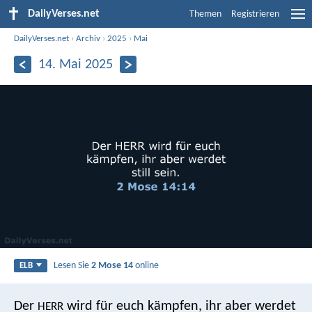
DailyVerses.net
Themen
Registrieren
DailyVerses.net
›
Archiv
›
2025
›
Mai
14. Mai 2025
Lesen Sie
2 Mose 14
online
ELB
Der
wird für euch kämpfen, ihr aber werdet
HERR