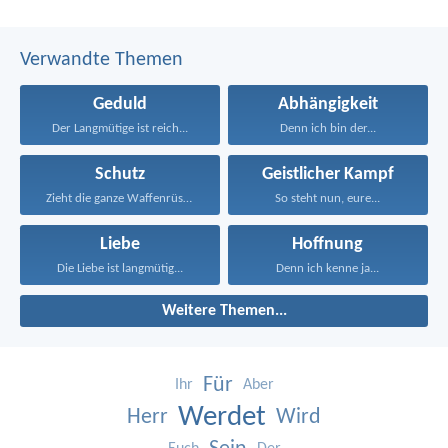
Verwandte Themen
Geduld
Abhängigkeit
Der Langmütige ist reich...
Denn ich bin der...
Schutz
Geistlicher Kampf
Zieht die ganze Waffenrüstung...
So steht nun, eure...
Liebe
Hoffnung
Die Liebe ist langmütig...
Denn ich kenne ja...
Weitere Themen...
Für
Ihr
Aber
Werdet
Herr
Wird