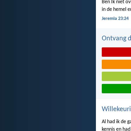
Ben Ik niet ov
in de hemel e
Jeremia 23:24
Ontvang de
Willekeuri
Al had ik de 
kennis en had 