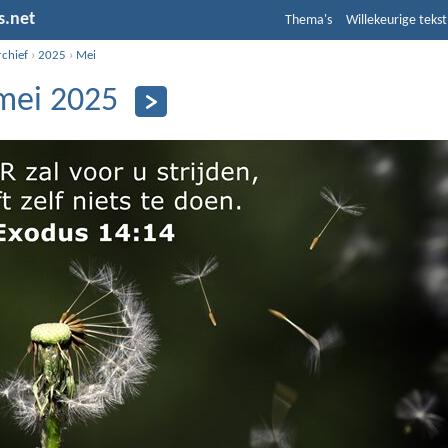
s.net
Thema's
Willekeurige tekst
rchief
›
2025
›
Mei
mei 2025