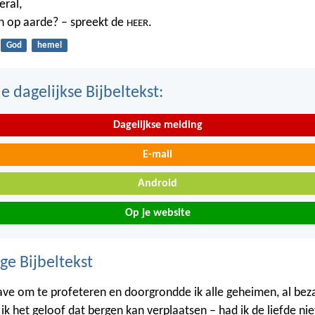
eral,
n op aarde? – spreekt de
.
HEER
God
hemel
 dagelijkse Bijbeltekst:
Dagelijkse melding
E-mail
Android
Op je website
ge Bijbeltekst
gave om te profeteren en doorgrondde ik alle geheimen, al bezat
ik het geloof dat bergen kan verplaatsen – had ik de liefde niet