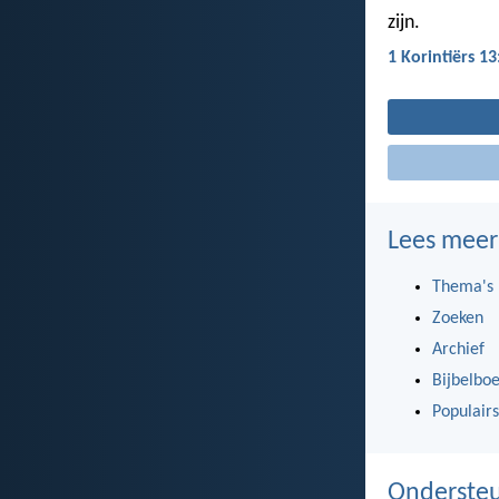
zijn.
1 Korintiërs 13
Lees meer
Thema's
Zoeken
Archief
Bijbelbo
Populairs
Ondersteu