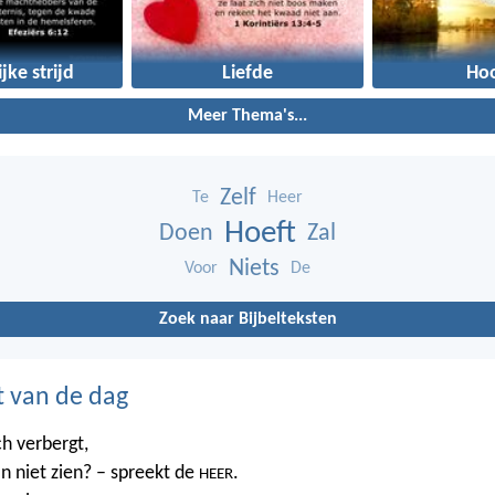
jke strijd
Liefde
Ho
Meer Thema's...
Zelf
Te
Heer
Hoeft
Doen
Zal
Niets
Voor
De
Zoek naar Bijbelteksten
t van de dag
ch verbergt,
n niet zien? – spreekt de
.
HEER