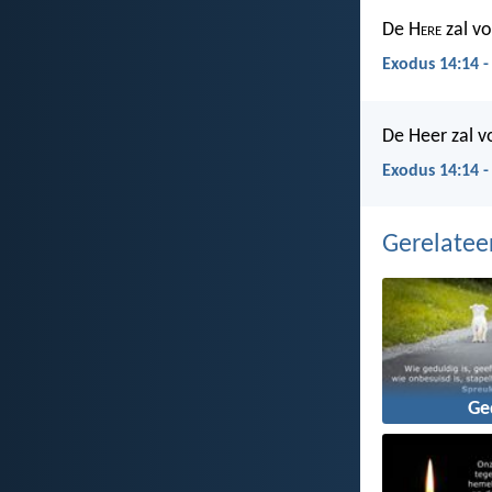
De H
ere
zal voo
Exodus 14:14 
De Heer zal vo
Exodus 14:14 -
Gerelate
Ge