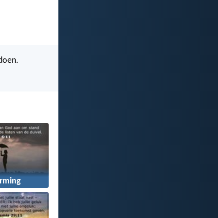
 doen.
rming