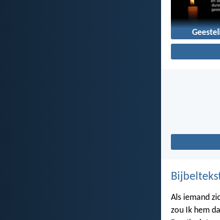
Geesteli
Bijbelteks
Als iemand zi
zou Ik hem da