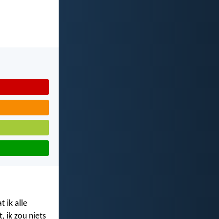
 ik alle
, ik zou niets