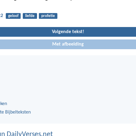
:2
geloof
liefde
profetie
Volgende tekst!
Met afbeelding
eken
te Bijbelteksten
n DailyVerses.net