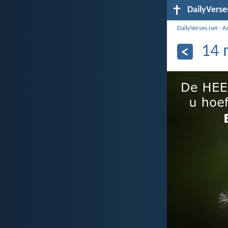
DailyVerse
DailyVerses.net
›
A
14 