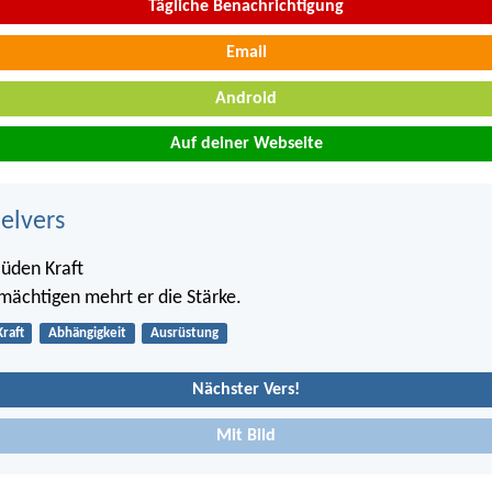
Tägliche Benachrichtigung
Email
Android
Auf deiner Webseite
belvers
üden Kraft
ächtigen mehrt er die Stärke.
Kraft
Abhängigkeit
Ausrüstung
Nächster Vers!
Mit Bild