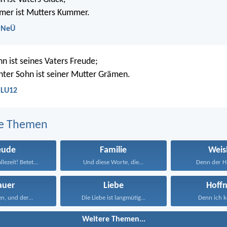
mer ist Mutters Kummer.
- NeÜ
hn ist seines Vaters Freude;
chter Sohn ist seiner Mutter Grämen.
 LU12
e Themen
eude
Familie
Weis
lezeit! Betet...
Und diese Worte, die...
Denn der HE
auer
Liebe
Hoff
en, und der...
Die Liebe ist langmütig...
Denn ich ke
Weitere Themen...