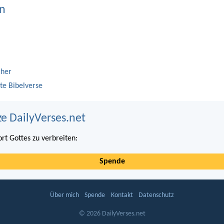
n
cher
te Bibelverse
ze DailyVerses.net
ort Gottes zu verbreiten:
Spende
Über mich
Spende
Kontakt
Datenschutz
© 2026 DailyVerses.net