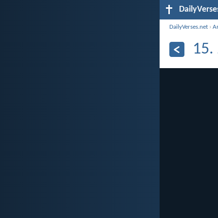
DailyVerse
DailyVerses.net
›
A
15.