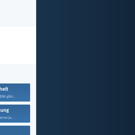
heit
RR gibt...
nung
nne ja...