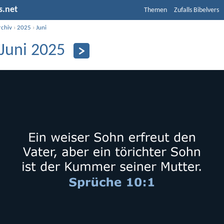
s.net
Themen
Zufalls Bibelvers
rchiv
›
2025
›
Juni
 Juni 2025