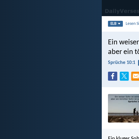
Lesen S
ELB
Ein weiser
aber ein t
Sprüche 10:1
Ein kluger Soh