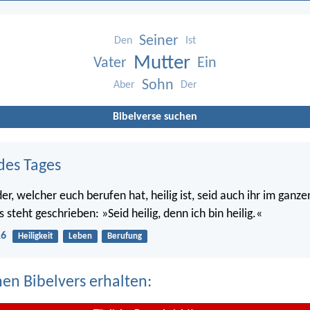
Seiner
Den
Ist
Mutter
Vater
Ein
Sohn
Aber
Der
Bibelverse suchen
des Tages
er, welcher euch berufen hat, heilig ist, seid auch ihr im ganz
s steht geschrieben: »Seid heilig, denn ich bin heilig.«
16
Heiligkeit
Leben
Berufung
nen Bibelvers erhalten: