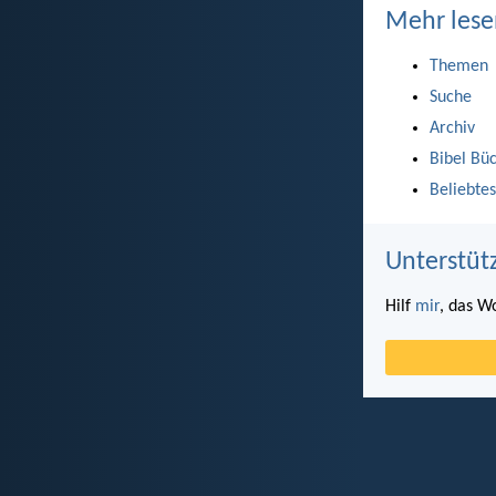
Mehr lese
Themen
Suche
Archiv
Bibel Bü
Beliebtes
Unterstüt
Hilf
mir
, das W