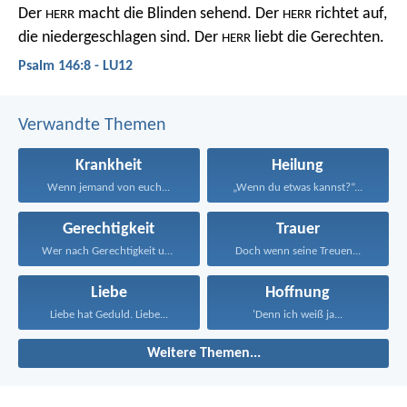
Der
macht die Blinden sehend.
Der
richtet auf,
HERR
HERR
die niedergeschlagen sind.
Der
liebt die Gerechten.
HERR
Psalm 146:8 - LU12
Verwandte Themen
Krankheit
Heilung
Wenn jemand von euch...
„Wenn du etwas kannst?“...
Gerechtigkeit
Trauer
Wer nach Gerechtigkeit und...
Doch wenn seine Treuen...
Liebe
Hoffnung
Liebe hat Geduld. Liebe...
'Denn ich weiß ja...
Weitere Themen...