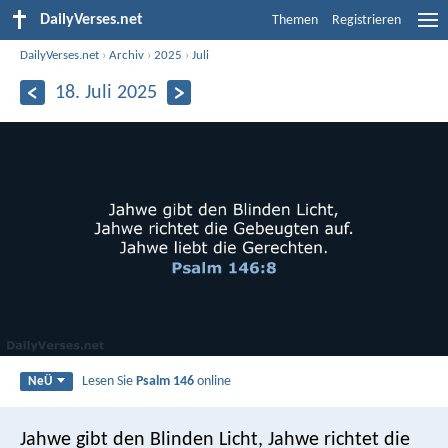
DailyVerses.net
Themen
Registrieren
DailyVerses.net
›
Archiv
›
2025
›
Juli
18. Juli 2025
Lesen Sie
Psalm 146
online
NeÜ
Jahwe gibt den Blinden Licht,
Jahwe richtet die