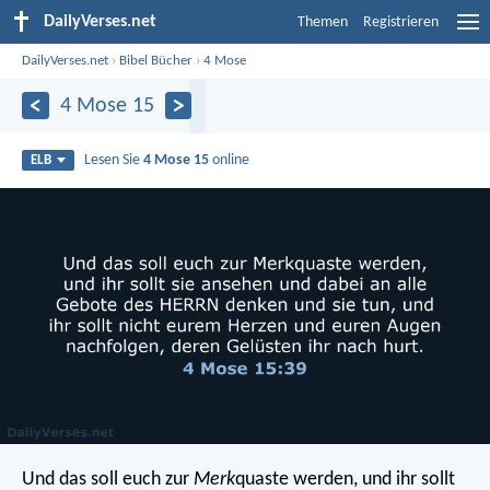
DailyVerses.net
Themen
Registrieren
DailyVerses.net
›
Bibel Bücher
›
4 Mose
4 Mose 15
Lesen Sie
4 Mose 15
online
ELB
Und das soll euch zur
Merk
quaste werden, und ihr sollt