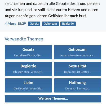
sie ansehen und dabei an alle Gebote des
denken
HERRN
und sie tun, und ihr sollt nicht eurem Herzen und euren
Augen nachfolgen, deren Gelüsten ihr nach hurt.
4 Mose 15:39
Gesetz
Gehorsam
Begierde
Verwandte Themen
Gesetz
Gehorsam
Und diese Worte, die...
Jesus antwortete und sprach...
Begierde
Sexualität
Ich sage aber: Wandelt...
Denn dies ist Gottes...
Liebe
Hoffnung
Die Liebe ist langmütig...
Denn ich kenne ja...
Weitere Themen...