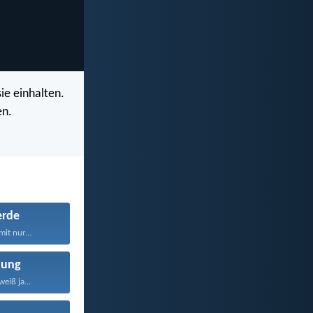
ie einhalten.
en.
erde
mit nur...
nung
eiß ja...