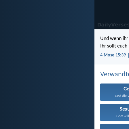
Und wenn ihr 
Ihr sollt euc
4 Mose 15:39
Verwandt
Ge
Und die W
Sexu
Gott will