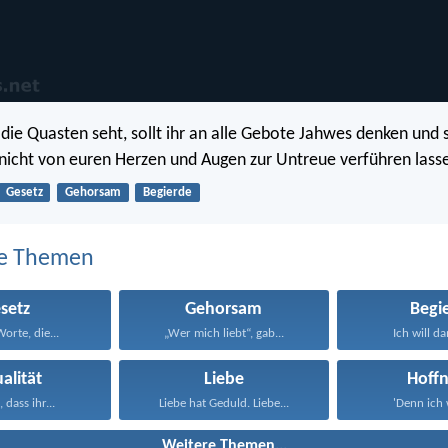
die Quasten seht, sollt ihr an alle Gebote Jahwes denken und s
h nicht von euren Herzen und Augen zur Untreue verführen lass
Gesetz
Gehorsam
Begierde
e Themen
setz
Gehorsam
Begi
orte, die...
„Wer mich liebt“, gab...
Ich will da
alität
Liebe
Hoff
, dass ihr...
Liebe hat Geduld. Liebe...
'Denn ich w
Weitere Themen...