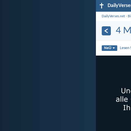
DailyVerse
DailyVerses.net
›
B
4 M
Lesen 
NeÜ