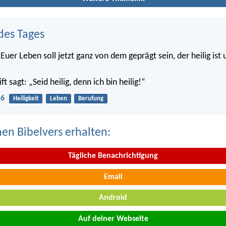
des Tages
Euer Leben soll jetzt ganz von dem geprägt sein, der heilig ist
ft sagt: „Seid heilig, denn ich bin heilig!“
16
Heiligkeit
Leben
Berufung
nen Bibelvers erhalten:
Tägliche Benachrichtigung
Email
Android
Auf deiner Webseite