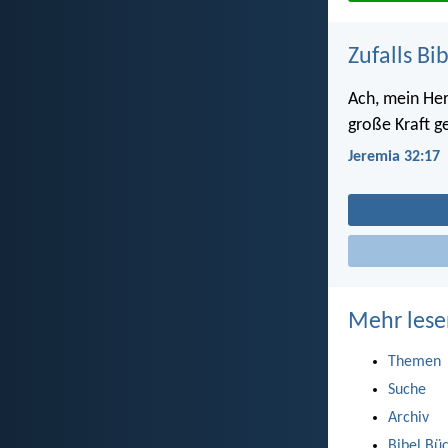
Zufalls Bi
Ach, mein Her
große Kraft ge
Jeremia 32:17
Mehr lese
Themen
Suche
Archiv
Bibel Bü