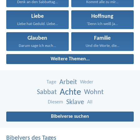
Denk an den Sabbattag...
Kommt alle zu mir...
Liebe
Hoffnung
Liebe hat Geduld. Liebe...
'Denn ich weiß ja...
Glauben
Familie
Darum sage ich euch...
Und die Worte, die...
Weitere Themen...
Arbeit
Tage
Weder
Achte
Sabbat
Wohnt
Sklave
Diesem
All
Bibelverse suchen
Bibelvers des Tages