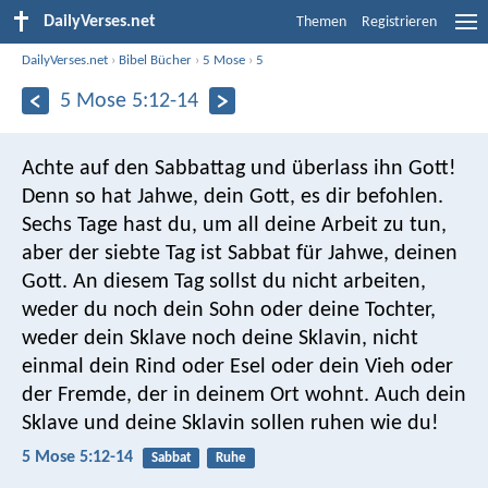
DailyVerses.net
Themen
Registrieren
DailyVerses.net
›
Bibel Bücher
›
5 Mose
›
5
5 Mose 5:12-14
Achte auf den Sabbattag und überlass ihn Gott!
Denn so hat Jahwe, dein Gott, es dir befohlen.
Sechs Tage hast du, um all deine Arbeit zu tun,
aber der siebte Tag ist Sabbat für Jahwe, deinen
Gott. An diesem Tag sollst du nicht arbeiten,
weder du noch dein Sohn oder deine Tochter,
weder dein Sklave noch deine Sklavin, nicht
einmal dein Rind oder Esel oder dein Vieh oder
der Fremde, der in deinem Ort wohnt. Auch dein
Sklave und deine Sklavin sollen ruhen wie du!
5 Mose 5:12-14
Sabbat
Ruhe