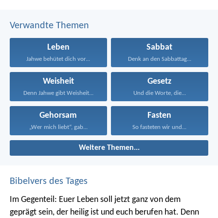
Verwandte Themen
Leben
Sabbat
Jahwe behütet dich vor...
Denk an den Sabbattag...
Weisheit
Gesetz
Denn Jahwe gibt Weisheit...
Und die Worte, die...
Gehorsam
Fasten
„Wer mich liebt“, gab...
So fasteten wir und...
Weitere Themen...
Bibelvers des Tages
Im Gegenteil: Euer Leben soll jetzt ganz von dem
geprägt sein, der heilig ist und euch berufen hat.
Denn