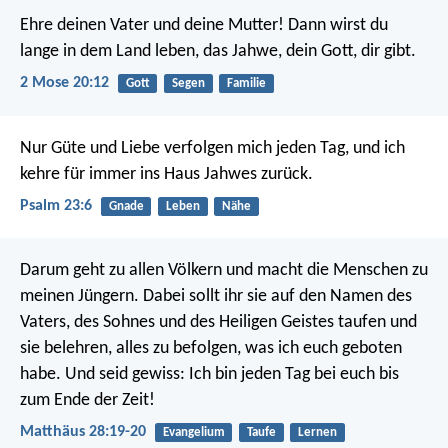
Ehre deinen Vater und deine Mutter! Dann wirst du
lange in dem Land leben, das Jahwe, dein Gott, dir gibt.
2 Mose 20:12
Gott
Segen
Familie
Nur Güte und Liebe verfolgen mich jeden Tag,
und ich
kehre für immer ins Haus Jahwes zurück.
Psalm 23:6
Gnade
Leben
Nähe
Darum geht zu allen Völkern und macht die Menschen zu
meinen Jüngern. Dabei sollt ihr sie auf den Namen des
Vaters, des Sohnes und des Heiligen Geistes taufen und
sie belehren, alles zu befolgen, was ich euch geboten
habe. Und seid gewiss: Ich bin jeden Tag bei euch bis
zum Ende der Zeit!
Matthäus 28:19-20
Evangelium
Taufe
Lernen