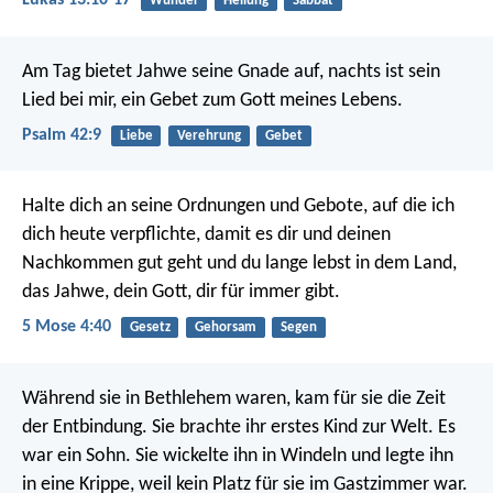
Lukas 13:10-17
Wunder
Heilung
Sabbat
Am Tag bietet Jahwe seine Gnade auf,
nachts ist sein
Lied bei mir,
ein Gebet zum Gott meines Lebens.
Psalm 42:9
Liebe
Verehrung
Gebet
Halte dich an seine Ordnungen und Gebote, auf die ich
dich heute verpflichte, damit es dir und deinen
Nachkommen gut geht und du lange lebst in dem Land,
das Jahwe, dein Gott, dir für immer gibt.
5 Mose 4:40
Gesetz
Gehorsam
Segen
Während sie in Bethlehem waren, kam für sie die Zeit
der Entbindung. Sie brachte ihr erstes Kind zur Welt. Es
war ein Sohn. Sie wickelte ihn in Windeln und legte ihn
in eine Krippe, weil kein Platz für sie im Gastzimmer war.