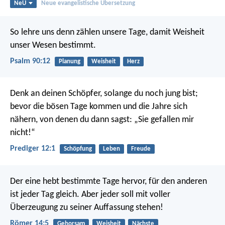
NeÜ
Neue evangelistische Übersetzung
So lehre uns denn zählen unsere Tage,
damit Weisheit
unser Wesen bestimmt.
Psalm 90:12
Planung
Weisheit
Herz
Denk an deinen Schöpfer, solange du noch jung bist;
bevor die bösen Tage kommen
und die Jahre sich
nähern,
von denen du dann sagst:
„Sie gefallen mir
nicht!“
Prediger 12:1
Schöpfung
Leben
Freude
Der eine hebt bestimmte Tage hervor, für den anderen
ist jeder Tag gleich. Aber jeder soll mit voller
Überzeugung zu seiner Auffassung stehen!
Römer 14:5
Gehorsam
Weisheit
Nächste