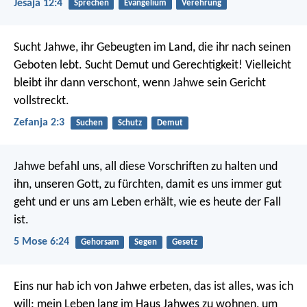
Jesaja 12:4
Sprechen
Evangelium
Verehrung
Sucht Jahwe,
ihr Gebeugten im Land,
die ihr nach seinen
Geboten lebt.
Sucht Demut und Gerechtigkeit!
Vielleicht
bleibt ihr dann verschont,
wenn Jahwe sein Gericht
vollstreckt.
Zefanja 2:3
Suchen
Schutz
Demut
Jahwe befahl uns, all diese Vorschriften zu halten und
ihn, unseren Gott, zu fürchten, damit es uns immer gut
geht und er uns am Leben erhält, wie es heute der Fall
ist.
5 Mose 6:24
Gehorsam
Segen
Gesetz
Eins nur hab ich von Jahwe erbeten,
das ist alles, was ich
will:
mein Leben lang im Haus Jahwes zu wohnen,
um