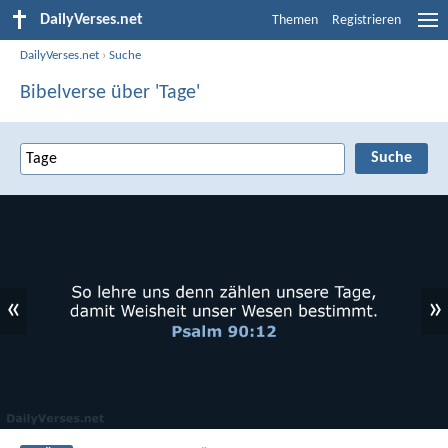
DailyVerses.net
Themen
Registrieren
DailyVerses.net
›
Suche
Bibelverse über 'Tage'
«
»