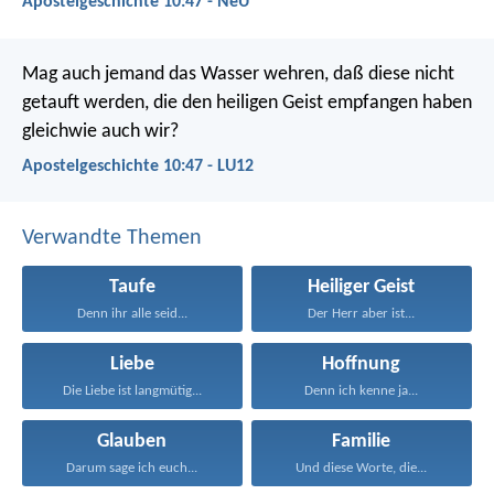
Apostelgeschichte 10:47 - NeÜ
Mag auch jemand das Wasser wehren, daß diese nicht
getauft werden, die den heiligen Geist empfangen haben
gleichwie auch wir?
Apostelgeschichte 10:47 - LU12
Verwandte Themen
Taufe
Heiliger Geist
Denn ihr alle seid...
Der Herr aber ist...
Liebe
Hoffnung
Die Liebe ist langmütig...
Denn ich kenne ja...
Glauben
Familie
Darum sage ich euch...
Und diese Worte, die...