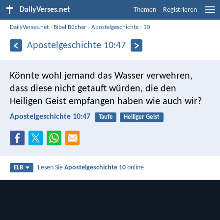
DailyVerses.net
Themen
Registrieren
DailyVerses.net
›
Bibel Bücher
›
Apostelgeschichte
›
10
Apostelgeschichte 10:47
Könnte wohl jemand das Wasser verwehren,
dass diese nicht getauft würden, die den
Heiligen Geist empfangen haben wie auch wir?
Apostelgeschichte 10:47
Taufe
Heiliger Geist
Lesen Sie
Apostelgeschichte 10
online
ELB