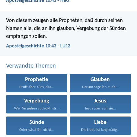
Apostelgeschichte 10:43 - NeÜ
Von diesem zeugen alle Propheten, daß durch seinen
Namen alle, die an ihn glauben, Vergebung der Sünden
empfangen sollen.
Apostelgeschichte 10:43 - LU12
Verwandte Themen
Prophetie
Glauben
Prüft aber alles, das...
Darum sage ich euch...
Vergebung
Jesus
Wer Vergehen zudeckt, strebt...
Jesus aber sah sie...
Sünde
Liebe
Oder wisst ihr nicht...
Die Liebe ist langmütig...