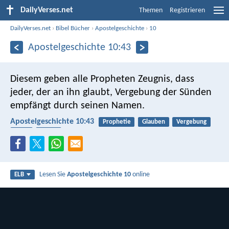
DailyVerses.net
Themen
Registrieren
DailyVerses.net
›
Bibel Bücher
›
Apostelgeschichte
›
10
Apostelgeschichte 10:43
Diesem geben alle Propheten Zeugnis, dass
jeder, der an ihn glaubt, Vergebung der Sünden
empfängt durch seinen Namen.
Apostelgeschichte 10:43
Prophetie
Glauben
Vergebung
Jesus
Sünde
Lesen Sie
Apostelgeschichte 10
online
ELB