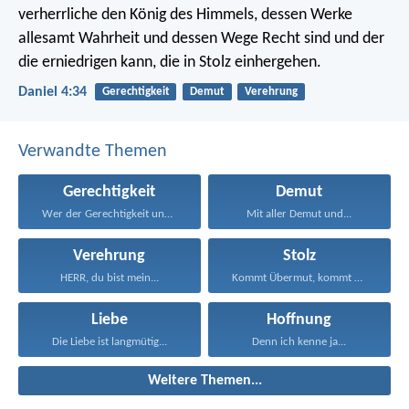
verherrliche den König des Himmels, dessen Werke
allesamt Wahrheit und dessen Wege Recht sind und der
die erniedrigen kann, die in Stolz einhergehen.
Daniel 4:34
Gerechtigkeit
Demut
Verehrung
Verwandte Themen
Gerechtigkeit
Demut
Wer der Gerechtigkeit und...
Mit aller Demut und...
Verehrung
Stolz
HERR, du bist mein...
Kommt Übermut, kommt auch...
Liebe
Hoffnung
Die Liebe ist langmütig...
Denn ich kenne ja...
Weitere Themen...