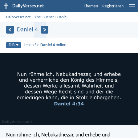
DailyVerses.net
Themen
Registrieren
DailyVerses.net
›
Bibel Bücher
›
Daniel
Daniel 4
Lesen Sie
Daniel 4
online
ELB
Nun rühme ich, Nebukadnezar, und erhebe und