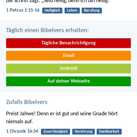
die Schrift sagt: „Seid heilig, denn ich bin heilig!“
1 Petrus 1:15-16
Heiligkeit
Leben
Berufung
Täglich einen Bibelvers erhalten:
Tägliche Benachrichtigung
Email
Android
Auf deiner Webseite
Zufalls Bibelvers
Preist Jahwe! Denn er ist gut
und seine Gnade hört
niemals auf.
1 Chronik 16:34
Zuverlässigkeit
Verehrung
Dankbarkeit