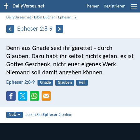
DailyVerses.net
Themen
Registrieren
DailyVerses.net
›
Bibel Bücher
›
Epheser
›
2
Epheser 2:8-9
Denn aus Gnade seid ihr gerettet - durch
Glauben. Dazu habt ihr selbst nichts getan, es ist
Gottes Geschenk, nicht euer eigenes Werk.
Niemand soll damit angeben können.
Epheser 2:8-9
Gnade
Glauben
Heil
Lesen Sie
Epheser 2
online
NeÜ