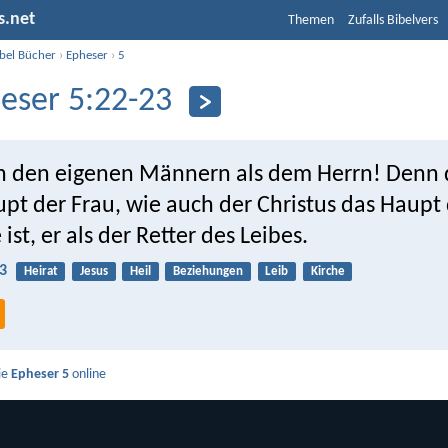
s.net
Themen
Zufalls Bibelvers
ibel Bücher
›
Epheser
›
5
eser 5:22-23
n den eigenen Männern als dem Herrn! Denn
upt der Frau, wie auch der Christus das Haupt
st, er als der Retter des Leibes.
3
Heirat
Jesus
Heil
Beziehungen
Leib
Kirche
ie
Epheser 5
online