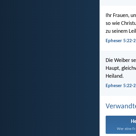
Ihr Frauen, u
so wie Christ
zu seinem Lei
Epheser 5:22-2
Die Weiber s
Haupt, gleich
Heiland.
Epheser 5:22-2
Verwandt
He
Wer eine Fr