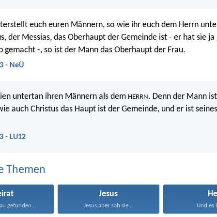
nterstellt euch euren Männern, so wie ihr euch dem Herrn unte
us, der Messias, das Oberhaupt der Gemeinde ist - er hat sie ja
b gemacht -, so ist der Mann das Oberhaupt der Frau.
3 - NeÜ
eien untertan ihren Männern als dem
. Denn der Mann is
HERRN
wie auch Christus das Haupt ist der Gemeinde, und er ist seine
3 - LU12
e Themen
irat
Jesus
He
au gefunden...
Jesus aber sah sie...
Und es is