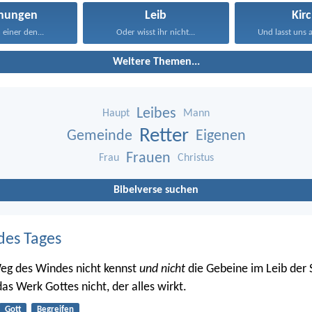
ehungen
Leib
Kir
einer den...
Oder wisst ihr nicht...
Und lasst uns a
Weitere Themen...
Leibes
Haupt
Mann
Retter
Gemeinde
Eigenen
Frauen
Frau
Christus
Bibelverse suchen
des Tages
eg des Windes nicht kennst
und nicht
die Gebeine im Leib der
as Werk Gottes nicht, der alles wirkt.
Gott
Begreifen