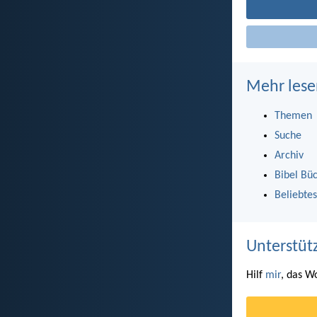
Mehr lese
Themen
Suche
Archiv
Bibel Bü
Beliebtes
Unterstüt
Hilf
mir
, das W