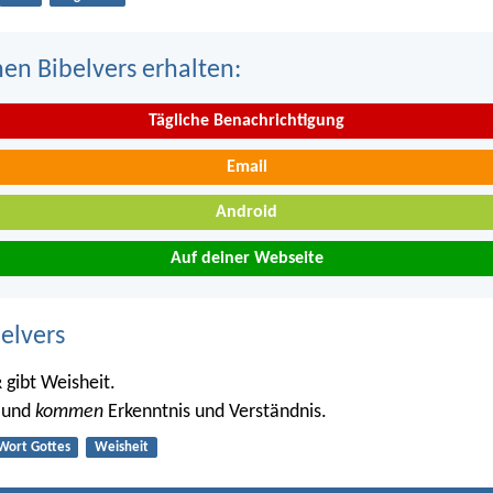
nen Bibelvers erhalten:
Tägliche Benachrichtigung
Email
Android
Auf deiner Webseite
belvers
gibt Weisheit.
R
Mund
kommen
Erkenntnis und Verständnis.
Wort Gottes
Weisheit