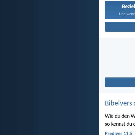
Bezi
Und wenn 
Bibelvers 
Wie du den W
so kennst du d
Prediger 11:5