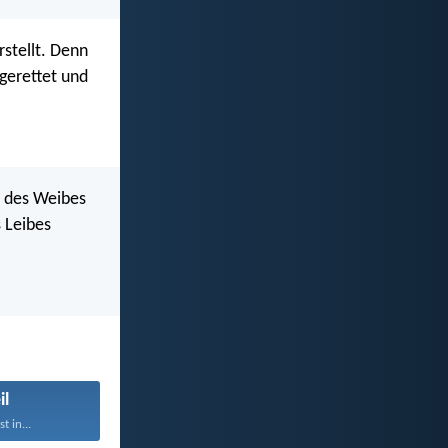
rstellt. Denn
 gerettet und
t des Weibes
s Leibes
il
t in...