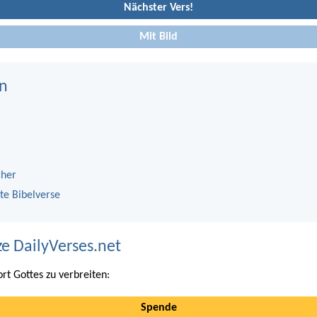
Nächster Vers!
Mit Bild
n
cher
te Bibelverse
ze DailyVerses.net
ort Gottes zu verbreiten:
Spende