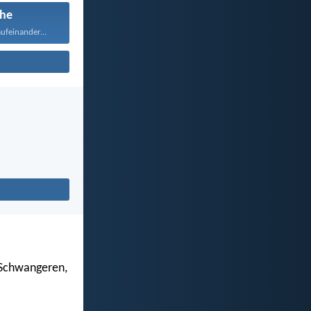
che
ufeinander...
 Schwangeren,