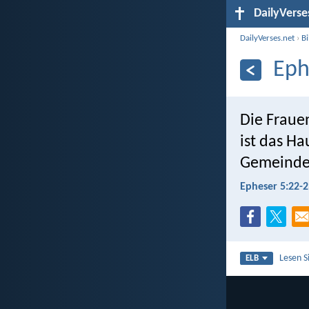
DailyVerse
DailyVerses.net
›
B
Eph
Die Fraue
ist das Ha
Gemeinde i
Epheser 5:22-2
Lesen S
ELB