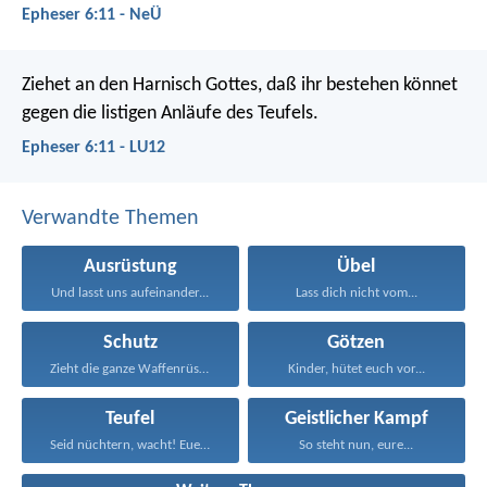
Epheser 6:11 - NeÜ
Ziehet an den Harnisch Gottes, daß ihr bestehen könnet
gegen die listigen Anläufe des Teufels.
Epheser 6:11 - LU12
Verwandte Themen
Ausrüstung
Übel
Und lasst uns aufeinander...
Lass dich nicht vom...
Schutz
Götzen
Zieht die ganze Waffenrüstung...
Kinder, hütet euch vor...
Teufel
Geistlicher Kampf
Seid nüchtern, wacht! Euer...
So steht nun, eure...