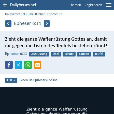
DailyVerses.net
Themen
Registrieren
DailyVerses.net
›
Bibel Bücher
›
Epheser
›
6
Epheser 6:11
Zieht die ganze Waffenrüstung Gottes an, damit
ihr gegen die Listen des Teufels bestehen könnt!
Epheser 6:11
Ausrüstung
Übel
Schutz
Götzen
Teufel
Geistlicher Kampf
Lesen Sie
Epheser 6
online
ELB