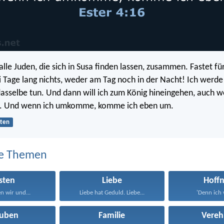
lle Juden, die sich in Susa finden lassen, zusammen. Fastet fü
ei Tage lang nichts, weder am Tag noch in der Nacht! Ich werd
asselbe tun. Und dann will ich zum König hineingehen, auch 
st. Und wenn ich umkomme, komme ich eben um.
sten
e Themen
sten
Liebe
Hoff
en wir und...
Liebe hat Geduld. Liebe...
'Denn ich w
auben
Familie
Vereh