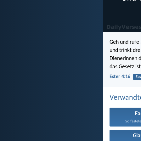
Geh und rufe a
und trinkt dr
Dienerinnen d
das Gesetz i
Ester 4:16
Fa
Verwandt
Fa
So fastet
Gl