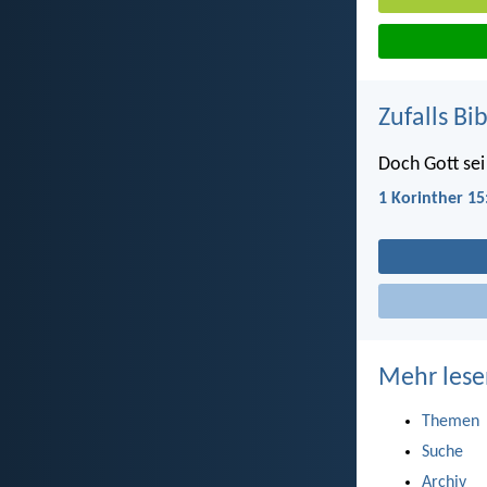
Zufalls Bi
Doch Gott sei
1 Korinther 15
Mehr lese
Themen
Suche
Archiv