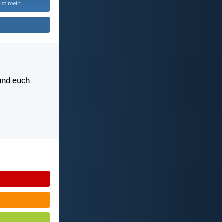
st mein...
 und euch