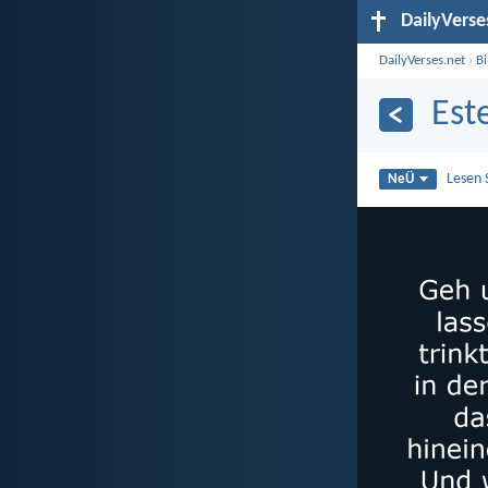
DailyVerse
DailyVerses.net
›
B
Est
Lesen 
NeÜ