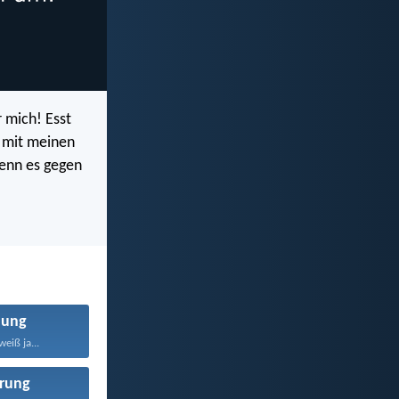
r mich! Esst
e mit meinen
wenn es gegen
nung
eiß ja...
rung