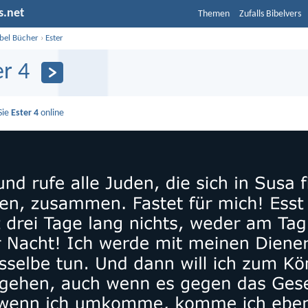
s.net
Themen
Zufalls Bibelvers
ibel Bücher
›
Ester
er 4
Sie
Ester 4
online