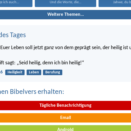
 ich euch...
Und die Worte, die...
Jahwe, du bi
Weitere Themen...
des Tages
Euer Leben soll jetzt ganz von dem geprägt sein, der heilig ist
ft sagt: „Seid heilig, denn ich bin heilig!“
16
Heiligkeit
Leben
Berufung
nen Bibelvers erhalten:
Tägliche Benachrichtigung
Email
Android