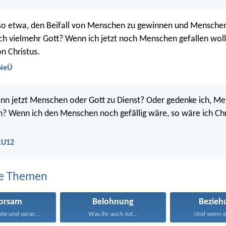
so etwa, den Beifall von Menschen zu gewinnen und Menschen 
ch vielmehr Gott? Wenn ich jetzt noch Menschen gefallen woll
on Christus.
 NeÜ
enn jetzt Menschen oder Gott zu Dienst? Oder gedenke ich, M
ein? Wenn ich den Menschen noch gefällig wäre, so wäre ich Chr
 LU12
e Themen
orsam
Belohnung
Bezieh
Jesus antwortete und sprach...
Was ihr auch tut...
Und wenn ei