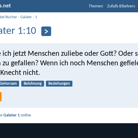
s.net
Themen
Zufalls Bibelvers
ibel Bücher
›
Galater
›
1
ater 1:10
 ich jetzt Menschen zuliebe oder Gott? Oder s
zu gefallen? Wenn ich noch Menschen gefiele
i Knecht nicht.
Gehorsam
Belohnung
Beziehungen
ie
Galater 1
online