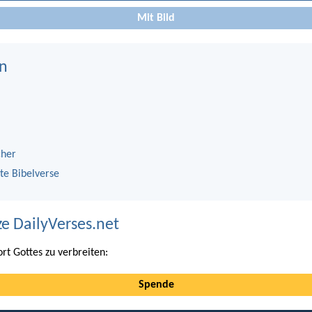
Mit Bild
n
cher
te Bibelverse
ze DailyVerses.net
ort Gottes zu verbreiten:
Spende