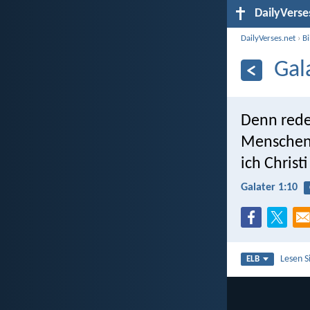
DailyVerse
DailyVerses.net
›
B
Gal
Denn rede
Menschen 
ich Christ
Galater 1:10
Lesen S
ELB