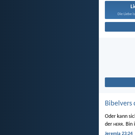
L
Die Liebe i
Bibelvers 
Oder kann sic
der
. Bin
HERR
Jeremia 23:24