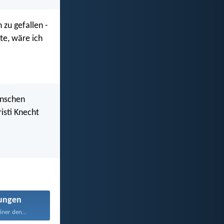
zu gefallen -
te, wäre ich
enschen
isti Knecht
ungen
ner den...