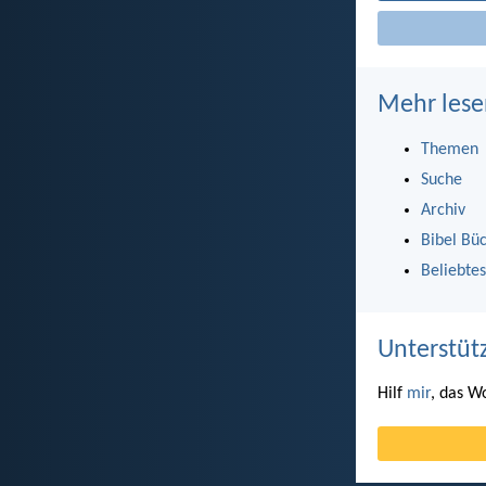
Mehr lese
Themen
Suche
Archiv
Bibel Bü
Beliebtes
Unterstüt
Hilf
mir
, das W