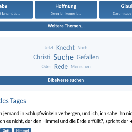
iebe
Hoffnung
Glau
st langmütig...
Denn ich kenne ja...
Darum sage 
Weitere Themen...
Knecht
Jetzt
Noch
Suche
Christi
Gefallen
Rede
Oder
Menschen
Bibelverse suchen
des Tages
h jemand in Schlupfwinkeln verbergen, und ich, ich sähe ihn nic
 ich es nicht, der den Himmel und die Erde erfüllt?, spricht der
H
Gott
Himmel