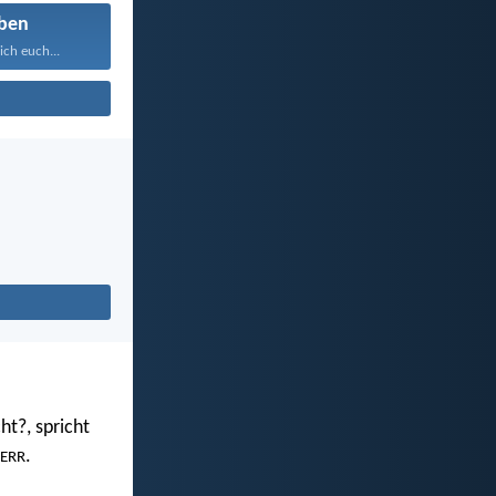
ben
ich euch...
ht?, spricht
.
ERR