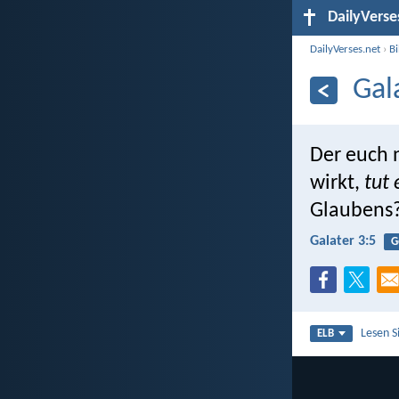
DailyVerse
DailyVerses.net
›
B
Gal
Der euch 
wirkt,
tut 
Glaubens
Galater 3:5
G
Lesen S
ELB