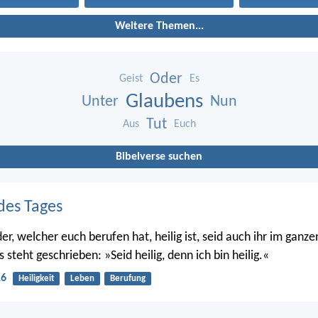
Weitere Themen...
Oder
Geist
Es
Glaubens
Unter
Nun
Tut
Aus
Euch
Bibelverse suchen
des Tages
er, welcher euch berufen hat, heilig ist, seid auch ihr im ganz
s steht geschrieben: »Seid heilig, denn ich bin heilig.«
16
Heiligkeit
Leben
Berufung