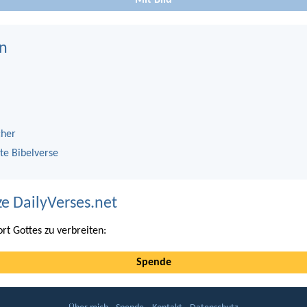
Mit Bild
n
cher
te Bibelverse
ze DailyVerses.net
ort Gottes zu verbreiten:
Spende