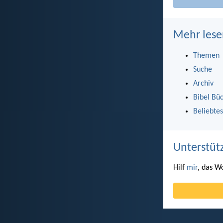
Mehr lese
Themen
Suche
Archiv
Bibel Bü
Beliebtes
Unterstüt
Hilf
mir
, das W