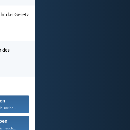
ihr das Gesetz
h des
en
h, meine...
ben
ich euch...