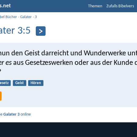
s.net
Themen
Zufalls Bibelvers
ibel Bücher
›
Galater
›
3
ater 3:5
nun den Geist darreicht und Wunderwerke un
er es
aus Gesetzeswerken oder aus der Kunde 
?
esetz
Geist
Hören
ie
Galater 3
online