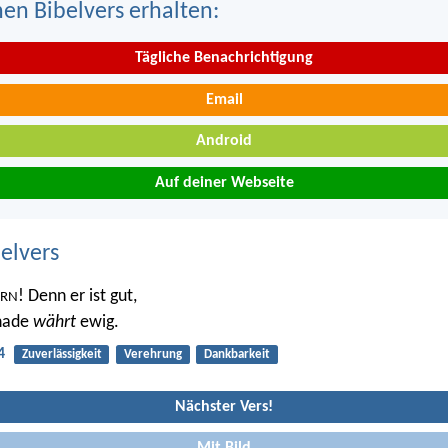
nen Bibelvers erhalten:
Tägliche Benachrichtigung
Email
Android
Auf deiner Webseite
belvers
! Denn er ist gut,
RRN
nade
währt
ewig.
4
Zuverlässigkeit
Verehrung
Dankbarkeit
Nächster Vers!