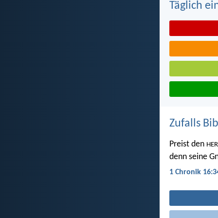
Täglich ei
Zufalls Bi
Preist den
HE
denn seine G
1 Chronik 16:3