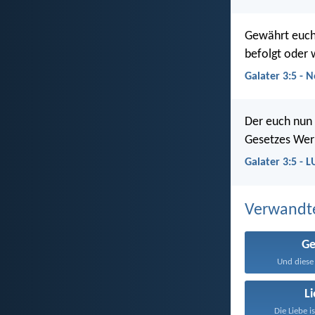
Gewährt euch 
befolgt oder 
Galater 3:5 - 
Der euch nun 
Gesetzes Wer
Galater 3:5 - L
Verwandt
Ge
Und diese 
L
Die Liebe i