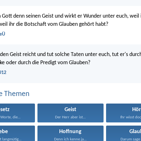
Gott denn seinen Geist und wirkt er Wunder unter euch, weil 
weil ihr die Botschaft vom Glauben gehört habt?
NeÜ
den Geist reicht und tut solche Taten unter euch, tut er's durc
ke oder durch die Predigt vom Glauben?
U12
e Themen
setz
Geist
Hör
Worte, die...
Der Herr aber ist...
Ihr wisst doc
iebe
Hoffnung
Glau
st langmütig...
Denn ich kenne ja...
Darum sage 