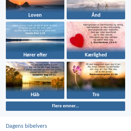
Loven
Ånd
Hører efter
Kærlighed
Håb
Tro
Flere emner...
Dagens bibelvers