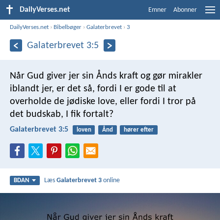
DailyVerses.net
Emner
Abonner
DailyVerses.net
›
Bibelbøger
›
Galaterbrevet
›
3
Galaterbrevet 3:5
Når Gud giver jer sin Ånds kraft og gør mirakler
iblandt jer, er det så, fordi I er gode til at
overholde de jødiske love, eller fordi I tror på
det budskab, I fik fortalt?
Galaterbrevet 3:5
loven
Ånd
hører efter
Læs
Galaterbrevet 3
online
BDAN