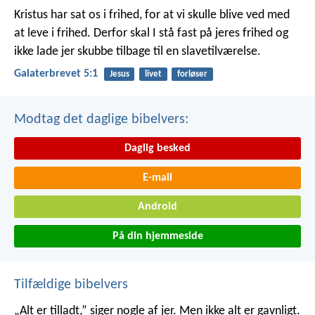
Kristus har sat os i frihed, for at vi skulle blive ved med
at leve i frihed. Derfor skal I stå fast på jeres frihed og
ikke lade jer skubbe tilbage til en slavetilværelse.
Galaterbrevet 5:1
Jesus
livet
forløser
Modtag det daglige bibelvers:
Daglig besked
E-mail
Android
På din hjemmeside
Tilfældige bibelvers
„Alt er tilladt,” siger nogle af jer. Men ikke alt er gavnligt.