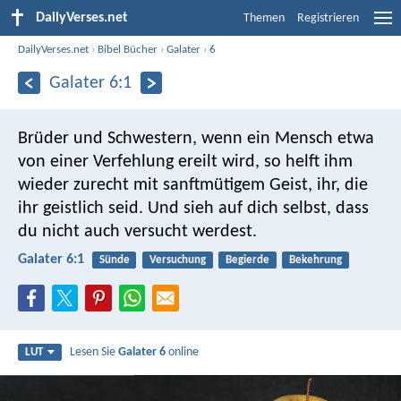
DailyVerses.net
Themen
Registrieren
DailyVerses.net
›
Bibel Bücher
›
Galater
›
6
Galater 6:1
Brüder und Schwestern, wenn ein Mensch etwa
von einer Verfehlung ereilt wird, so helft ihm
wieder zurecht mit sanftmütigem Geist, ihr, die
ihr geistlich seid. Und sieh auf dich selbst, dass
du nicht auch versucht werdest.
Galater 6:1
Sünde
Versuchung
Begierde
Bekehrung
Lesen Sie
Galater 6
online
LUT