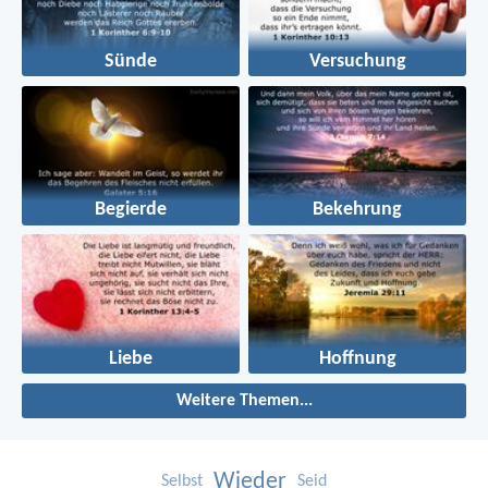
Sünde
Versuchung
Begierde
Bekehrung
Liebe
Hoffnung
Weitere Themen...
Wieder
Selbst
Seid