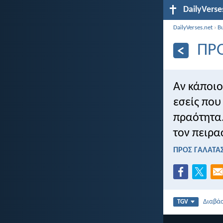
DailyVerse
DailyVerses.net
›
Β
ΠΡΟ
Αν κάποιο
εσείς που
πραότητα.
τον πειρα
ΠΡΟΣ ΓΑΛΑΤΑΣ
Διαβά
TGV