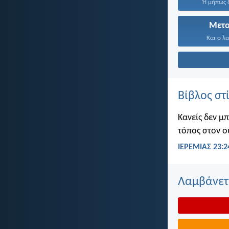
Ή μήπως δ
Μετ
Και ο λα
Βίβλος στ
Κανείς δεν μ
τόπος στον ο
ΙΕΡΕΜΙΑΣ 23:2
Λαμβάνετε