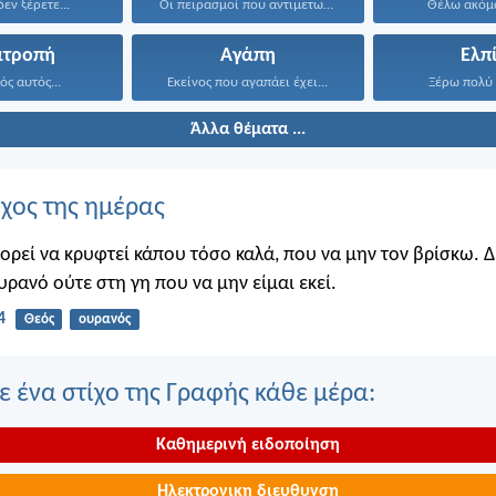
εν ξέρετε...
Οι πειρασμοί που αντιμετωπίσατε...
Θέλω ακόμα
ατροπή
Αγάπη
Ελπ
ός αυτός...
Εκείνος που αγαπάει έχει...
Ξέρω πολύ 
Άλλα θέματα ...
ίχος της ημέρας
πορεί να κρυφτεί κάπου τόσο καλά, που να μην τον βρίσκω. 
υρανό ούτε στη γη που να μην είμαι εκεί.
4
Θεός
ουρανός
 ένα στίχο της Γραφής κάθε μέρα:
Καθημερινή ειδοποίηση
Ηλεκτρονικη διευθυνση