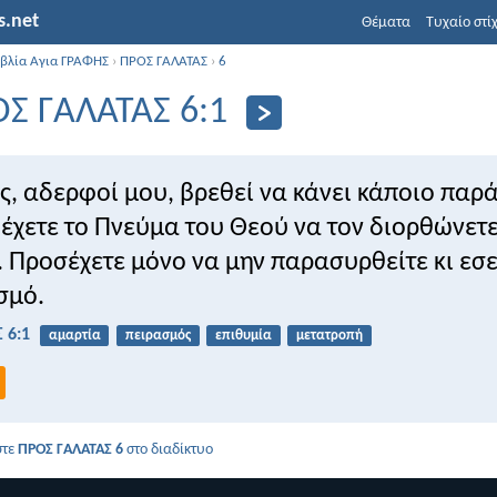
s.net
Θέματα
Τυχαίο στί
ιβλία Αγια ΓΡΑΦΗΣ
›
ΠΡΟΣ ΓΑΛΑΤΑΣ
›
6
Σ ΓΑΛΑΤΑΣ 6:1
ς, αδερφοί μου, βρεθεί να κάνει κάποιο παρ
 έχετε το Πνεύμα του Θεού να τον διορθώνετε
 Προσέχετε μόνο να μην παρασυρθείτε κι εσε
σμό.
 6:1
αμαρτία
πειρασμός
επιθυμία
μετατροπή
στε
ΠΡΟΣ ΓΑΛΑΤΑΣ 6
στο διαδίκτυο