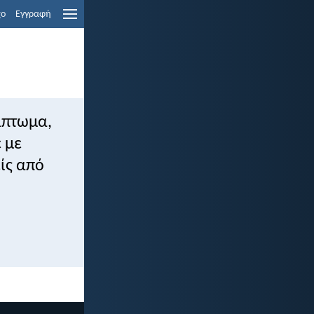
χο
Εγγραφή
άπτωμα,
 με
ίς από