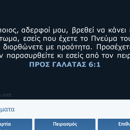
έματα
αρτία
Πειρασμός
Επιθ