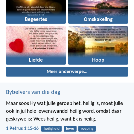
Begeertes
Omskakeling
Liefde
Hoop
Meer onderwerpe...
Bybelvers van die dag
Maar soos Hy wat julle geroep het, heilig is, moet julle
ook in jul hele lewenswandel heilig word, omdat daar
geskrywe is: Wees heilig, want Ek is heilig.
1 Petrus 1:15-16
heiligheid
lewe
roeping