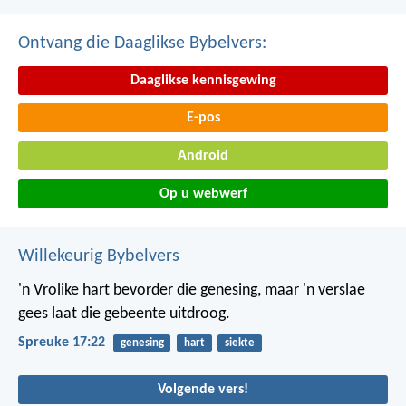
Ontvang die Daaglikse Bybelvers:
Daaglikse kennisgewing
E-pos
Android
Op u webwerf
Willekeurig Bybelvers
'n Vrolike hart bevorder die genesing,
maar 'n verslae
gees laat die gebeente uitdroog.
Spreuke 17:22
genesing
hart
siekte
Volgende vers!