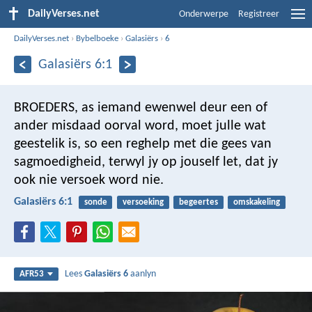
DailyVerses.net
Onderwerpe
Registreer
DailyVerses.net
›
Bybelboeke
›
Galasiërs
›
6
Galasiërs 6:1
BROEDERS, as iemand ewenwel deur een of
ander misdaad oorval word, moet julle wat
geestelik is, so een reghelp met die gees van
sagmoedigheid, terwyl jy op jouself let, dat jy
ook nie versoek word nie.
Galasiërs 6:1
sonde
versoeking
begeertes
omskakeling
Lees
Galasiërs 6
aanlyn
AFR53