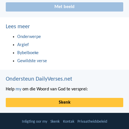
Met beeld
Lees meer
Onderwerpe
Argief
Bybelboeke
Gewildste verse
Ondersteun DailyVerses.net
Help
my
om die Woord van God te versprei:
Skenk
Inligting oor my
Skenk
Kontak
Privaatheidsbeleid