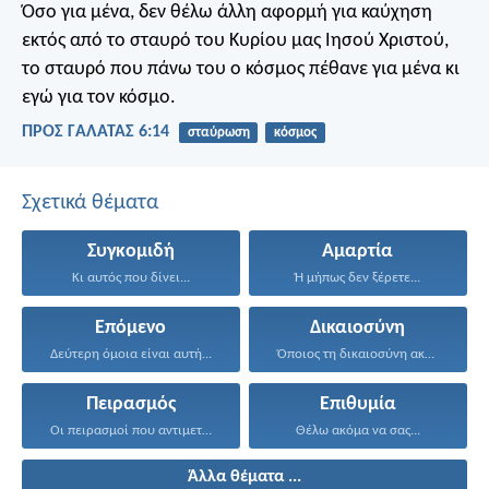
Όσο για μένα, δεν θέλω άλλη αφορμή για καύχηση
εκτός από το σταυρό του Κυρίου μας Ιησού Χριστού,
το σταυρό που πάνω του ο κόσμος πέθανε για μένα κι
εγώ για τον κόσμο.
ΠΡΟΣ ΓΑΛΑΤΑΣ 6:14
σταύρωση
κόσμος
Σχετικά θέματα
Συγκομιδή
Αμαρτία
Κι αυτός που δίνει...
Ή μήπως δεν ξέρετε...
Επόμενο
Δικαιοσύνη
Δεύτερη όμοια είναι αυτή...
Όποιος τη δικαιοσύνη ακολουθεί...
Πειρασμός
Επιθυμία
Οι πειρασμοί που αντιμετωπίσατε...
Θέλω ακόμα να σας...
Άλλα θέματα ...