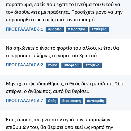
παράπτωμα, εσείς που έχετε το Πνεύμα του Θεού να
τον διορθώνετε με πραότητα. Προσέχετε μόνο να μην
παρασυρθείτε κι εσείς από τον πειρασμό.
ΠΡΟΣ ΓΑΛΑΤΑΣ 6:1
αμαρτία
πειρασμός
επιθυμία
Να σηκώνετε ο ένας το φορτίο του άλλου, κι έτσι θα
εφαρμόσετε πλήρως το νόμο του Χριστού.
ΠΡΟΣ ΓΑΛΑΤΑΣ 6:2
νόμος
υποφέρω
επόμενο
Μην έχετε ψευδαισθήσεις, ο Θεός δεν εμπαίζεται. Ό,τι
σπέρνει ο άνθρωπος, αυτό θα θερίσει.
ΠΡΟΣ ΓΑΛΑΤΑΣ 6:7
Θεός
δικαιοσύνη
συγκομιδή
Έτσι, όποιος σπέρνει στον αγρό των αμαρτωλών
επιθυμιών του, θα θερίσει από εκεί ως καρπό την