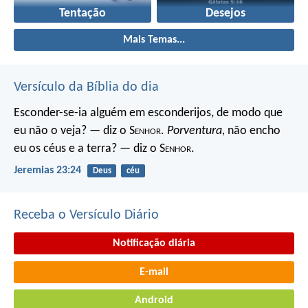
Tentação
Desejos
Mais Temas...
Versículo da Bíblia do dia
Esconder-se-ia alguém em esconderijos, de modo que
eu não o veja? — diz o S
enhor
.
Porventura,
não encho
eu os céus e a terra? — diz o S
enhor
.
Jeremias 23:24
Deus
céu
Receba o Versículo Diário
Notificação diária
E-mail
Android