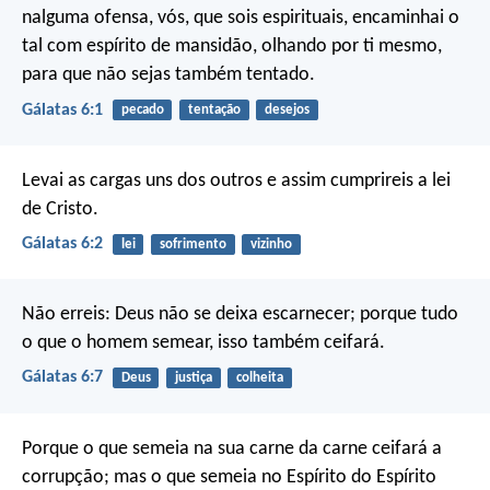
nalguma ofensa, vós, que sois espirituais, encaminhai o
tal com espírito de mansidão, olhando por ti mesmo,
para que não sejas também tentado.
Gálatas 6:1
pecado
tentação
desejos
Levai as cargas uns dos outros e assim cumprireis a lei
de Cristo.
Gálatas 6:2
lei
sofrimento
vizinho
Não erreis: Deus não se deixa escarnecer; porque tudo
o que o homem semear, isso também ceifará.
Gálatas 6:7
Deus
justiça
colheita
Porque o que semeia na sua carne da carne ceifará a
corrupção; mas o que semeia no Espírito do Espírito