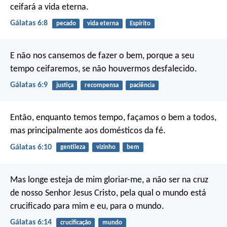
ceifará a vida eterna.
Gálatas 6:8
pecado
vida eterna
Espírito
E não nos cansemos de fazer o bem, porque a seu
tempo ceifaremos, se não houvermos desfalecido.
Gálatas 6:9
justiça
recompensa
paciência
Então, enquanto temos tempo, façamos o bem a todos,
mas principalmente aos domésticos da fé.
Gálatas 6:10
gentileza
vizinho
bem
Mas longe esteja de mim gloriar-me, a não ser na cruz
de nosso Senhor Jesus Cristo, pela qual o mundo está
crucificado para mim e eu, para o mundo.
Gálatas 6:14
crucificação
mundo