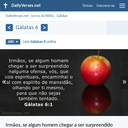
DailyVerses.net
Temas
Inscreva-se
DailyVerses.net
›
Livros da Bíblia
›
Gálatas
Gálatas 6
Leia
Gálatas 6
online
ARC
«
»
Irmãos, se algum homem chegar a ser surpreendido