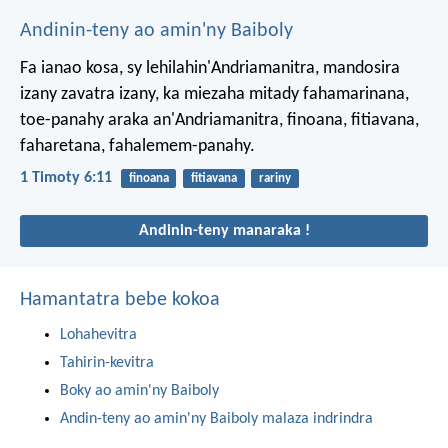
Andinin-teny ao amin'ny Baiboly
Fa ianao kosa, sy lehilahin'Andriamanitra, mandosira
izany zavatra izany, ka miezaha mitady fahamarinana,
toe-panahy araka an'Andriamanitra, finoana, fitiavana,
faharetana, fahalemem-panahy.
1 Timoty 6:11
finoana
fitiavana
rariny
Andinin-teny manaraka !
Hamantatra bebe kokoa
Lohahevitra
Tahirin-kevitra
Boky ao amin'ny Baiboly
Andin-teny ao amin'ny Baiboly malaza indrindra