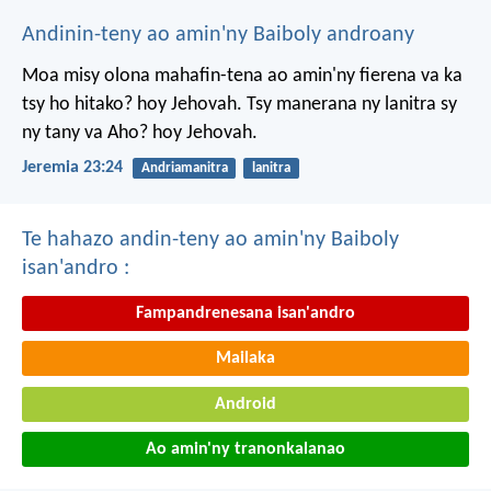
Andinin-teny ao amin'ny Baiboly androany
Moa misy olona mahafin-tena ao amin'ny fierena va ka
tsy ho hitako? hoy Jehovah. Tsy manerana ny lanitra sy
ny tany va Aho? hoy Jehovah.
Jeremia 23:24
Andriamanitra
lanitra
Te hahazo andin-teny ao amin'ny Baiboly
isan'andro :
Fampandrenesana isan'andro
Mailaka
Android
Ao amin'ny tranonkalanao