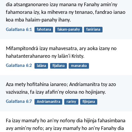
dia atsanganonareo izay manana ny Fanahy amin'ny
fahamorana izy, ka mihevera ny tenanao, fandrao ianao
koa mba halaim-panahy ihany.
Galatiana 6:1
fahotana
fakam-panahy
faniriana
Mifampitondrà izay mahavesatra, ary aoka izany no
hahatanterahanareo ny lalàn'i Kristy.
Galatiana 6:2
lalàna
fijaliana
manaraka
Aza mety hofitahina ianareo; Andriamanitra tsy azo
vazivazina, fa izay afafin'ny olona no hojinjany.
Galatiana 6:7
Andriamanitra
rariny
fijinjana
Fa izay mamafy ho an'ny nofony dia hijinja fahasimbana
avy amin'ny nofo; ary izay mamafy ho an'ny Fanahy dia