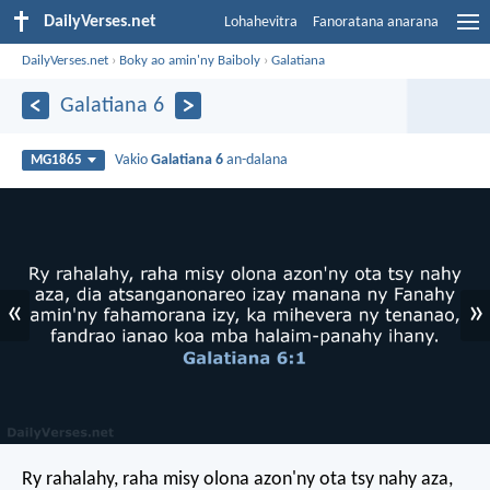
DailyVerses.net
Lohahevitra
Fanoratana anarana
DailyVerses.net
›
Boky ao amin'ny Baiboly
›
Galatiana
Galatiana 6
Vakio
Galatiana 6
an-dalana
MG1865
«
»
Ry rahalahy, raha misy olona azon'ny ota tsy nahy aza,