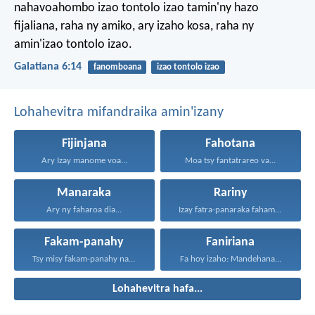
nahavoahombo izao tontolo izao tamin'ny hazo
fijaliana, raha ny amiko, ary izaho kosa, raha ny
amin'izao tontolo izao.
Galatiana 6:14
fanomboana
izao tontolo izao
Lohahevitra mifandraika amin'izany
Fijinjana
Fahotana
Ary Izay manome voa...
Moa tsy fantatrareo va...
Manaraka
Rariny
Ary ny faharoa dia...
Izay fatra-panaraka fahamarinana sy...
Fakam-panahy
Faniriana
Tsy misy fakam-panahy nahazo...
Fa hoy izaho: Mandehana...
Lohahevitra hafa...