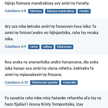
hijinja fiainana mandrakizay avy amin'ny Fanahy.
Galatiana 6:8
fahotana
fiainana mandrakizay
Fanahy
Ary aza mba ketraka amin'ny fanaovan-tsoa isika; fa
amin'ny fotoan'andro no hijinjantsika, raha tsy reraka
isika.
Galatiana 6:9
rariny
valisoa
faharetana
Koa araka ny ananantsika andro hanaovana, dia aoka
isika hanao soa amin'ny olona rehetra, indrindra fa
amin'ny mpianakavin'ny finoana.
Galatiana 6:10
fahamoram-panahy
manaraka
hatsaram-panàhy
Fa sanatria raha mba misy hataoko rehareha afa-tsy ny
hazo fijalian'i Jesosy Kristy Tompontsika, Izay