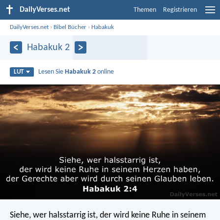
DailyVerses.net
Themen
Registrieren
DailyVerses.net
›
Bibel Bücher
›
Habakuk
Habakuk 2
Lesen Sie
Habakuk 2
online
LUT
Siehe, wer halsstarrig ist, der wird keine Ruhe in seinem