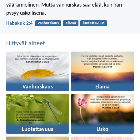
väärämielinen.
Mutta vanhurskas saa elää,
kun hän
pysyy uskollisena.
Habakuk 2:4
vanhurskaus
elämä
luotettavuus
Liittyvät aiheet
Vanhurskaus
Elämä
Luotettavuus
Usko