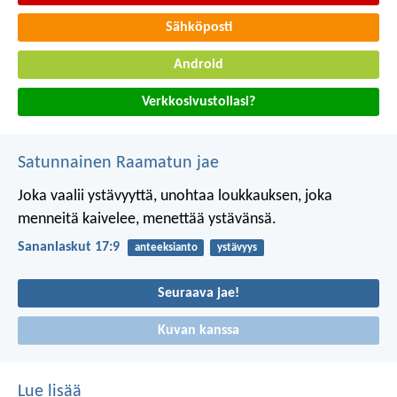
Sähköposti
Android
Verkkosivustollasi?
Satunnainen Raamatun jae
Joka vaalii ystävyyttä, unohtaa loukkauksen,
joka
menneitä kaivelee, menettää ystävänsä.
Sananlaskut 17:9
anteeksianto
ystävyys
Seuraava jae!
Kuvan kanssa
Lue lisää