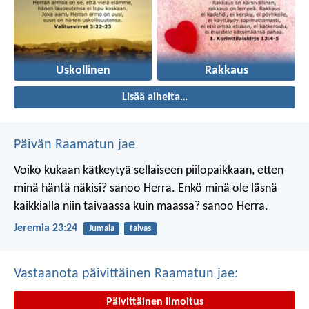
Uskollinen
Rakkaus
Lisää aiheita…
Päivän Raamatun jae
Voiko kukaan kätkeytyä sellaiseen piilopaikkaan, etten
minä häntä näkisi? sanoo Herra.
Enkö minä ole läsnä
kaikkialla niin taivaassa kuin maassa? sanoo Herra.
Jeremia 23:24
Jumala
taivas
Vastaanota päivittäinen Raamatun jae:
Päivittäinen ilmoitus