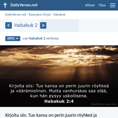
DailyVerses.net
Aiheet
Tilaa
DailyVerses.net
›
Raamatun kirjat
›
Habakuk
Habakuk 2
Lue
Habakuk 2
verkossa
KR92
Kirjoita siis:
Tuo kansa on perin juurin
röyhkeä ja