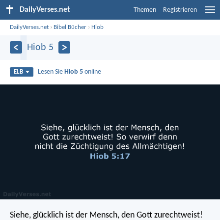
DailyVerses.net
Themen
Registrieren
DailyVerses.net
›
Bibel Bücher
›
Hiob
Hiob 5
Lesen Sie
Hiob 5
online
ELB
Siehe, glücklich ist der Mensch, den Gott zurechtweist!