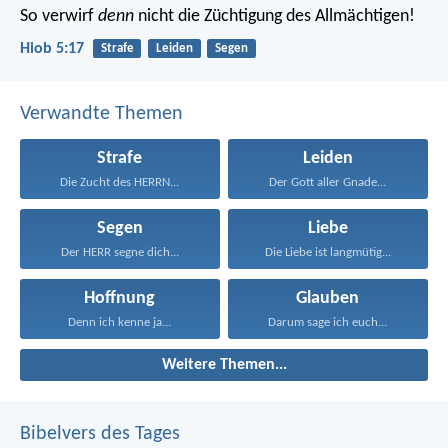
So verwirf
denn
nicht die Züchtigung des Allmächtigen!
Hiob 5:17
Strafe
Leiden
Segen
Verwandte Themen
Strafe
Leiden
Die Zucht des HERRN...
Der Gott aller Gnade...
Segen
Liebe
Der HERR segne dich...
Die Liebe ist langmütig...
Hoffnung
Glauben
Denn ich kenne ja...
Darum sage ich euch...
Weitere Themen...
Bibelvers des Tages