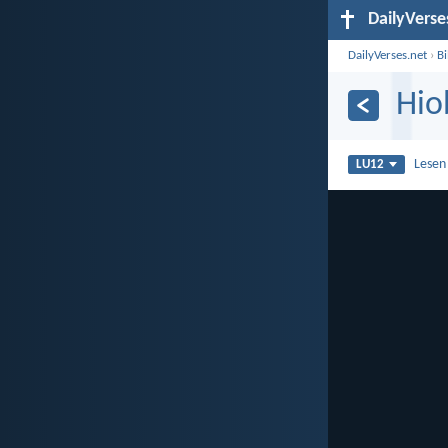
DailyVerse
DailyVerses.net
›
B
Hio
Lesen
LU12