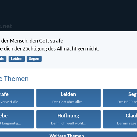
st der Mensch, den Gott straft;
 dich der Züchtigung des Allmächtigen nicht.
afe
Leiden
Segen
e Themen
rafe
Leiden
Seg
verwirf die...
Der Gott aber aller...
Der HERR seg
iebe
Hoffnung
Glau
st langmütig...
Denn ich weiß wohl...
Darum sage 
Weitere Themen...