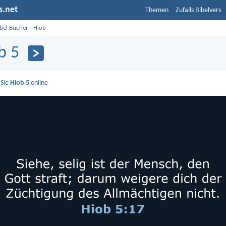
s.net
Themen
Zufalls Bibelvers
ibel Bücher
›
Hiob
b 5
 Sie
Hiob 5
online