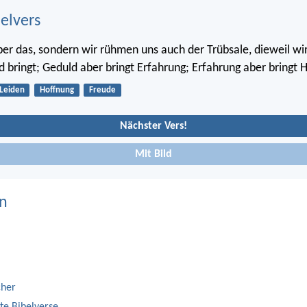
belvers
aber das, sondern wir rühmen uns auch der Trübsale, dieweil wi
d bringt; Geduld aber bringt Erfahrung; Erfahrung aber bringt 
Leiden
Hoffnung
Freude
Nächster Vers!
Mit Bild
n
cher