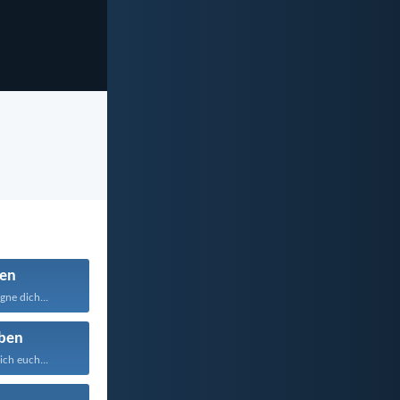
en
ne dich...
ben
ich euch...