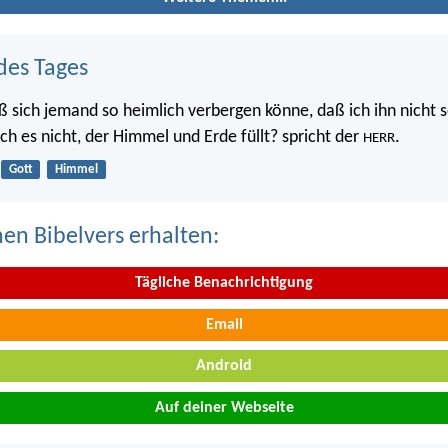
des Tages
ß sich jemand so heimlich verbergen könne, daß ich ihn nicht s
 ich es nicht, der Himmel und Erde füllt? spricht der
.
HERR
Gott
Himmel
nen Bibelvers erhalten:
Tägliche Benachrichtigung
Email
Android
Auf deiner Webseite