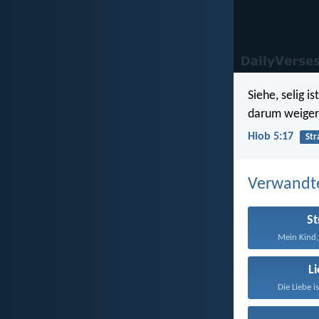
Siehe, selig i
darum weigere
Hiob 5:17
Str
Verwandt
St
Mein Kind, 
L
Die Liebe i