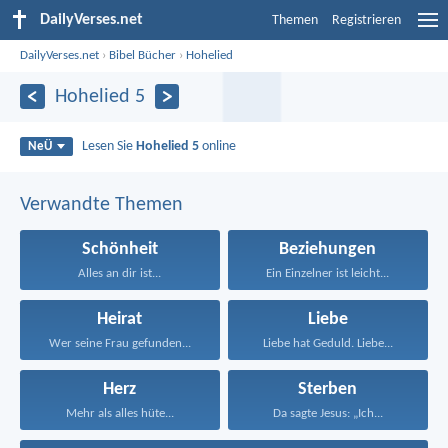
DailyVerses.net
Themen
Registrieren
DailyVerses.net
›
Bibel Bücher
›
Hohelied
Hohelied 5
Lesen Sie
Hohelied 5
online
NeÜ
Verwandte Themen
Schönheit
Beziehungen
Alles an dir ist...
Ein Einzelner ist leicht...
Heirat
Liebe
Wer seine Frau gefunden...
Liebe hat Geduld. Liebe...
Herz
Sterben
Mehr als alles hüte...
Da sagte Jesus: „Ich...