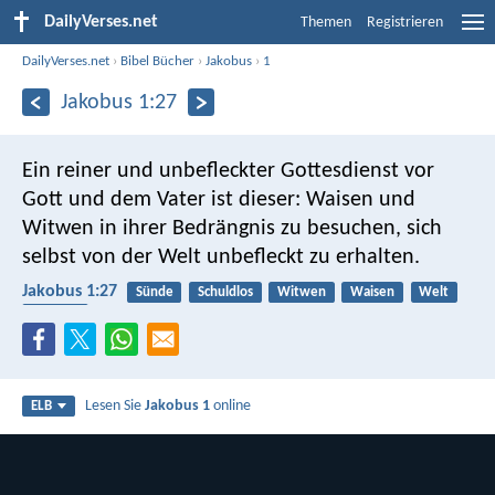
DailyVerses.net
Themen
Registrieren
DailyVerses.net
›
Bibel Bücher
›
Jakobus
›
1
Jakobus 1:27
Ein reiner und unbefleckter Gottesdienst vor
Gott und dem Vater ist dieser: Waisen und
Witwen in ihrer Bedrängnis zu besuchen, sich
selbst von der Welt unbefleckt zu erhalten.
Jakobus 1:27
Sünde
Schuldlos
Witwen
Waisen
Welt
Nächste
Lesen Sie
Jakobus 1
online
ELB