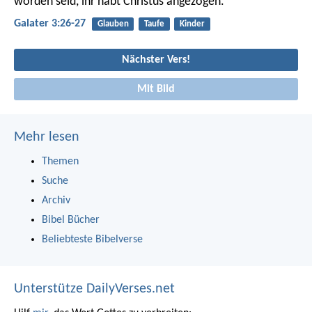
worden seid, ihr habt Christus angezogen.
Galater 3:26-27
Glauben
Taufe
Kinder
Nächster Vers!
Mit Bild
Mehr lesen
Themen
Suche
Archiv
Bibel Bücher
Beliebteste Bibelverse
Unterstütze DailyVerses.net