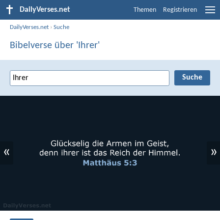
DailyVerses.net
Themen
Registrieren
DailyVerses.net
›
Suche
Bibelverse über 'Ihrer'
«
»