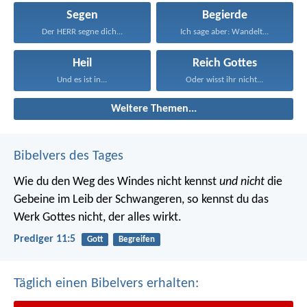
Segen
Begierde
Der HERR segne dich...
Ich sage aber: Wandelt...
Heil
Reich Gottes
Und es ist in...
Oder wisst ihr nicht...
Weitere Themen...
Bibelvers des Tages
Wie du den Weg des Windes nicht kennst
und nicht
die
Gebeine im Leib der Schwangeren, so kennst du das
Werk Gottes nicht, der alles wirkt.
Prediger 11:5
Gott
Begreifen
Täglich einen Bibelvers erhalten: