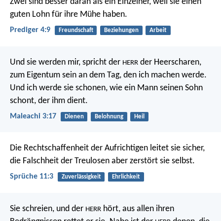
Zwei sind besser daran als ein Einzelner, weil sie einen
guten Lohn für ihre Mühe haben.
Prediger 4:9
Freundschaft
Beziehungen
Arbeit
Und sie werden mir, spricht der
der Heerscharen,
HERR
zum Eigentum sein an dem Tag, den ich machen werde.
Und ich werde sie schonen, wie ein Mann seinen Sohn
schont, der ihm dient.
Maleachi 3:17
Dienen
Belohnung
Heil
Die Rechtschaffenheit der Aufrichtigen leitet sie sicher,
die Falschheit der Treulosen aber zerstört sie selbst.
Sprüche 11:3
Zuverlässigkeit
Ehrlichkeit
Sie schreien, und der
hört,
aus allen ihren
HERR