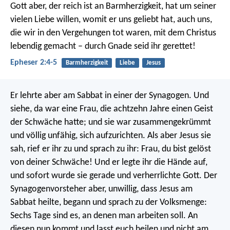
Gott aber, der reich ist an Barmherzigkeit, hat um seiner
vielen Liebe willen, womit er uns geliebt hat, auch uns,
die wir in den Vergehungen tot waren, mit dem Christus
lebendig gemacht – durch Gnade seid ihr gerettet!
Epheser 2:4-5
Barmherzigkeit
Liebe
Jesus
Er lehrte aber am Sabbat in einer der Synagogen. Und
siehe, da war eine Frau, die achtzehn Jahre einen Geist
der Schwäche hatte; und sie war zusammengekrümmt
und völlig unfähig, sich aufzurichten. Als aber Jesus sie
sah, rief er ihr zu und sprach zu ihr: Frau, du bist gelöst
von deiner Schwäche! Und er legte ihr die Hände auf,
und sofort wurde sie gerade und verherrlichte Gott. Der
Synagogenvorsteher aber, unwillig, dass Jesus am
Sabbat heilte, begann und sprach zu der Volksmenge:
Sechs Tage sind es, an denen man arbeiten soll. An
diesen nun kommt und lasst euch heilen und nicht am