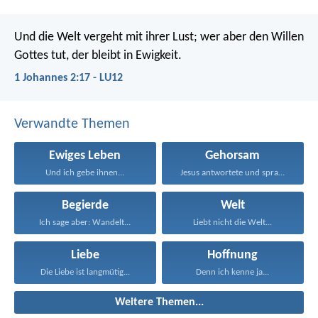
Und die Welt vergeht mit ihrer Lust; wer aber den Willen
Gottes tut, der bleibt in Ewigkeit.
1 Johannes 2:17 - LU12
Verwandte Themen
Ewiges Leben
Gehorsam
Und ich gebe ihnen...
Jesus antwortete und sprach...
Begierde
Welt
Ich sage aber: Wandelt...
Liebt nicht die Welt...
Liebe
Hoffnung
Die Liebe ist langmütig...
Denn ich kenne ja...
Weitere Themen...