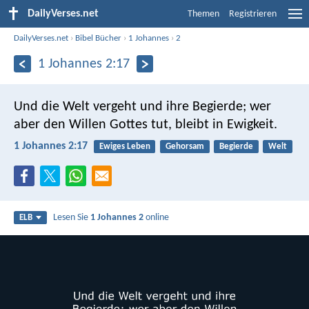
DailyVerses.net
Themen
Registrieren
DailyVerses.net
›
Bibel Bücher
›
1 Johannes
›
2
1 Johannes 2:17
Und die Welt vergeht und ihre Begierde; wer
aber den Willen Gottes tut, bleibt in Ewigkeit.
1 Johannes 2:17
Ewiges Leben
Gehorsam
Begierde
Welt
Lesen Sie
1 Johannes 2
online
ELB