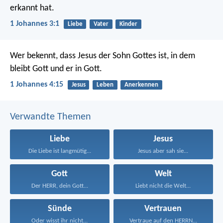
erkannt hat.
1 Johannes 3:1
Liebe
Vater
Kinder
Wer bekennt, dass Jesus der Sohn Gottes ist, in dem
bleibt Gott und er in Gott.
1 Johannes 4:15
Jesus
Leben
Anerkennen
Verwandte Themen
Liebe
Jesus
Die Liebe ist langmütig...
Jesus aber sah sie...
Gott
Welt
Der HERR, dein Gott...
Liebt nicht die Welt...
Sünde
Vertrauen
Oder wisst ihr nicht...
Vertraue auf den HERRN...