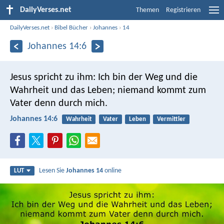
DailyVerses.net
Themen
Registrieren
DailyVerses.net
›
Bibel Bücher
›
Johannes
›
14
Johannes 14:6
Jesus spricht zu ihm: Ich bin der Weg und die
Wahrheit und das Leben; niemand kommt zum
Vater denn durch mich.
Johannes 14:6
Wahrheit
Vater
Leben
Vermittler
Lesen Sie
Johannes 14
online
LUT