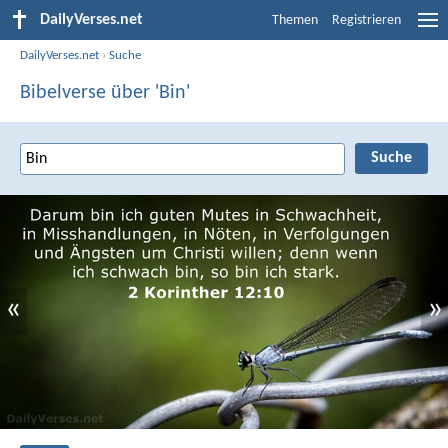
DailyVerses.net
Themen
Registrieren
DailyVerses.net
›
Suche
Bibelverse über 'Bin'
«
»