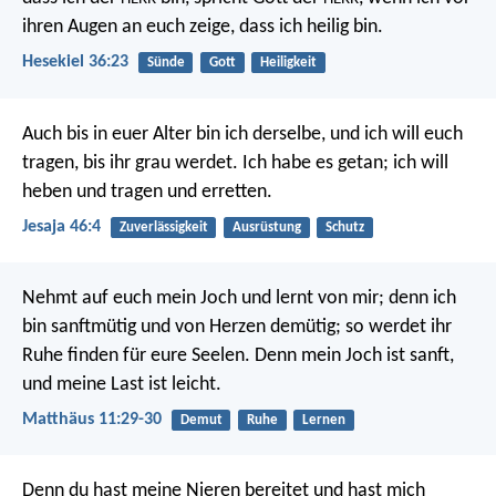
ihren Augen an euch zeige, dass ich heilig bin.
Hesekiel 36:23
Sünde
Gott
Heiligkeit
Auch bis in euer Alter bin ich derselbe,
und ich will euch
tragen, bis ihr grau werdet.
Ich habe es getan; ich will
heben
und tragen und erretten.
Jesaja 46:4
Zuverlässigkeit
Ausrüstung
Schutz
Nehmt auf euch mein Joch und lernt von mir; denn ich
bin sanftmütig und von Herzen demütig; so werdet ihr
Ruhe finden für eure Seelen. Denn mein Joch ist sanft,
und meine Last ist leicht.
Matthäus 11:29-30
Demut
Ruhe
Lernen
Denn du hast meine Nieren bereitet
und hast mich