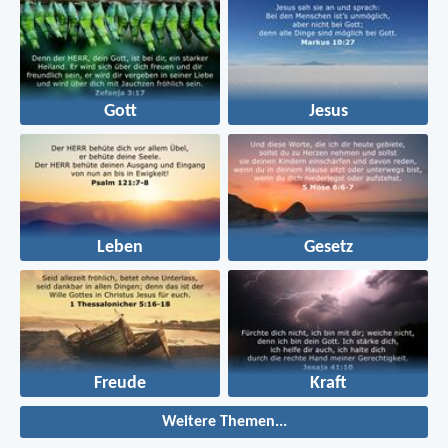
Gott
Jesus
Leben
Gesetz
Freude
Kraft
Weitere Themen...