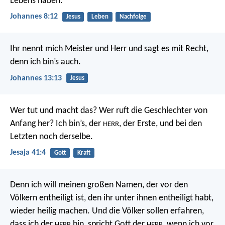
Lebens haben.
Johannes 8:12
Jesus
Leben
Nachfolge
Ihr nennt mich Meister und Herr und sagt es mit Recht,
denn ich bin’s auch.
Johannes 13:13
Jesus
Wer tut und macht das?
Wer ruft die Geschlechter von
Anfang her?
Ich bin’s, der
, der Erste,
und bei den
HERR
Letzten noch derselbe.
Jesaja 41:4
Gott
Kraft
Denn ich will meinen großen Namen, der vor den
Völkern entheiligt ist, den ihr unter ihnen entheiligt habt,
wieder heilig machen. Und die Völker sollen erfahren,
dass ich der
bin, spricht Gott der
, wenn ich vor
HERR
HERR