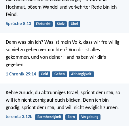
HERRN
Hochmut, bösem Wandel
und verkehrter Rede bin ich
feind.
Sprüche 8:13
Ehrfurcht
Stolz
Übel
Denn was bin ich? Was ist mein Volk, dass wir freiwillig
so viel zu geben vermochten? Von dir ist alles
gekommen, und von deiner Hand haben wir dir’s
gegeben.
1 Chronik 29:14
Geld
Geben
Abhängigkeit
Kehre zurück, du abtrünniges Israel, spricht der
,
so
HERR
will ich nicht zornig auf euch blicken.
Denn ich bin
gnädig, spricht der
,
und will nicht ewiglich zürnen.
HERR
Jeremia 3:12b
Barmherzigkeit
Zorn
Vergebung