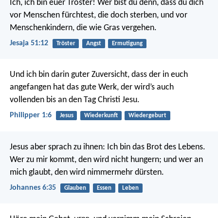
Ich, ich bin euer Tröster!
Wer bist du denn, dass du dich
vor Menschen fürchtest, die doch sterben,
und vor
Menschenkindern, die wie Gras vergehen.
Jesaja 51:12
Tröster
Angst
Ermutigung
Und ich bin darin guter Zuversicht, dass der in euch
angefangen hat das gute Werk, der wird’s auch
vollenden bis an den Tag Christi Jesu.
Philipper 1:6
Jesus
Wiederkunft
Wiedergeburt
Jesus aber sprach zu ihnen: Ich bin das Brot des Lebens.
Wer zu mir kommt, den wird nicht hungern; und wer an
mich glaubt, den wird nimmermehr dürsten.
Johannes 6:35
Glauben
Essen
Leben