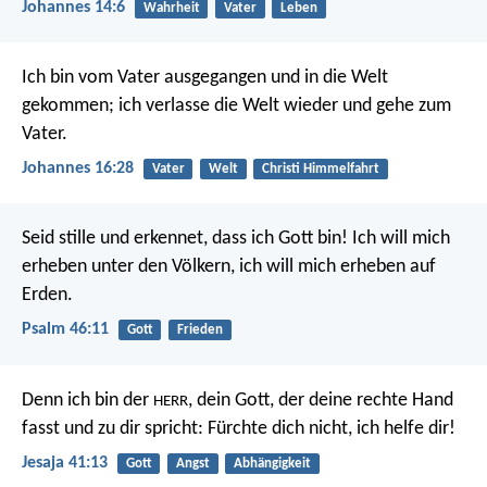
Johannes 14:6
Wahrheit
Vater
Leben
Ich bin vom Vater ausgegangen und in die Welt
gekommen; ich verlasse die Welt wieder und gehe zum
Vater.
Johannes 16:28
Vater
Welt
Christi Himmelfahrt
Seid stille und erkennet, dass ich Gott bin!
Ich will mich
erheben unter den Völkern,
ich will mich erheben auf
Erden.
Psalm 46:11
Gott
Frieden
Denn ich bin der
, dein Gott,
der deine rechte Hand
HERR
fasst und zu dir spricht:
Fürchte dich nicht, ich helfe dir!
Jesaja 41:13
Gott
Angst
Abhängigkeit