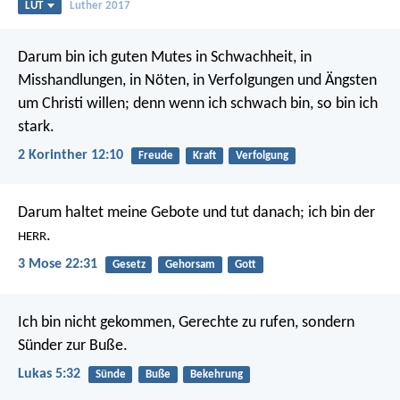
LUT
Luther 2017
Darum bin ich guten Mutes in Schwachheit, in
Misshandlungen, in Nöten, in Verfolgungen und Ängsten
um Christi willen; denn wenn ich schwach bin, so bin ich
stark.
2 Korinther 12:10
Freude
Kraft
Verfolgung
Darum haltet meine Gebote und tut danach; ich bin der
.
HERR
3 Mose 22:31
Gesetz
Gehorsam
Gott
Ich bin nicht gekommen, Gerechte zu rufen, sondern
Sünder zur Buße.
Lukas 5:32
Sünde
Buße
Bekehrung