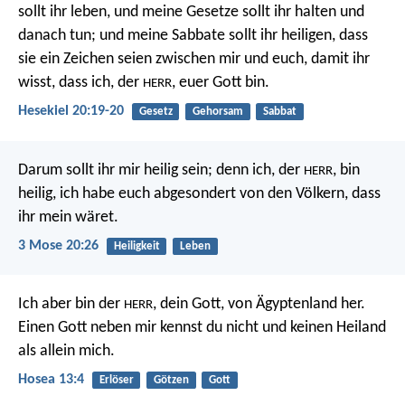
sollt ihr leben, und meine Gesetze sollt ihr halten und
danach tun; und meine Sabbate sollt ihr heiligen, dass
sie ein Zeichen seien zwischen mir und euch, damit ihr
wisst, dass ich, der
, euer Gott bin.
HERR
Hesekiel 20:19-20
Gesetz
Gehorsam
Sabbat
Darum sollt ihr mir heilig sein; denn ich, der
, bin
HERR
heilig, ich habe euch abgesondert von den Völkern, dass
ihr mein wäret.
3 Mose 20:26
Heiligkeit
Leben
Ich aber bin der
, dein Gott, von Ägyptenland her.
HERR
Einen Gott neben mir kennst du nicht und keinen Heiland
als allein mich.
Hosea 13:4
Erlöser
Götzen
Gott