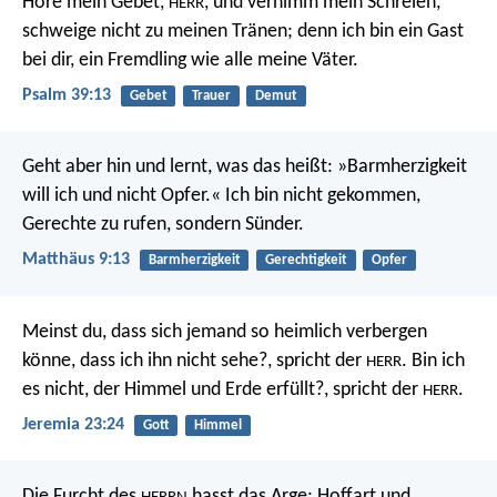
Höre mein Gebet,
,
und vernimm mein Schreien,
HERR
schweige nicht zu meinen Tränen;
denn ich bin ein Gast
bei dir,
ein Fremdling wie alle meine Väter.
Psalm 39:13
Gebet
Trauer
Demut
Geht aber hin und lernt, was das heißt: »Barmherzigkeit
will ich und nicht Opfer.« Ich bin nicht gekommen,
Gerechte zu rufen, sondern Sünder.
Matthäus 9:13
Barmherzigkeit
Gerechtigkeit
Opfer
Meinst du, dass sich jemand so heimlich verbergen
könne, dass ich ihn nicht sehe?, spricht der
. Bin ich
HERR
es nicht, der Himmel und Erde erfüllt?, spricht der
.
HERR
Jeremia 23:24
Gott
Himmel
Die Furcht des
hasst das Arge;
Hoffart und