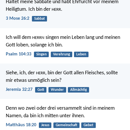
Haltet meine Sabbate und habt Ehrfurcht vor meinem
Heiligtum. Ich bin der
.
HERR
3 Mose 26:2
Sabbat
Ich will dem
singen mein Leben lang
und meinen
HERRN
Gott loben, solange ich bin.
Psalm 104:33
Singen
Verehrung
Leben
Siehe, ich, der
, bin der Gott allen Fleisches, sollte
HERR
mir etwas unmöglich sein?
Jeremia 32:27
Gott
Wunder
Allmächtig
Denn wo zwei oder drei versammelt sind in meinem
Namen, da bin ich mitten unter ihnen.
Matthäus 18:20
Jesus
Gemeinschaft
Gebet