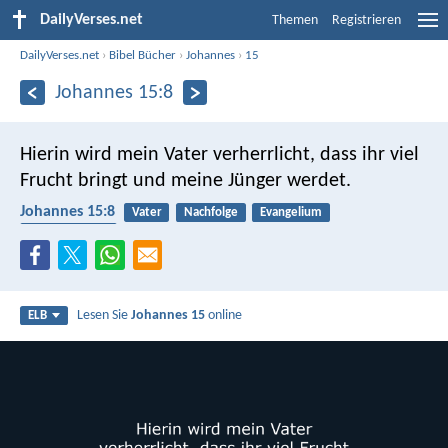
DailyVerses.net
Themen
Registrieren
DailyVerses.net
›
Bibel Bücher
›
Johannes
›
15
Johannes 15:8
Hierin wird mein Vater verherrlicht, dass ihr viel
Frucht bringt und meine Jünger werdet.
Johannes 15:8
Vater
Nachfolge
Evangelium
Früchte tragen
Lesen Sie
Johannes 15
online
ELB