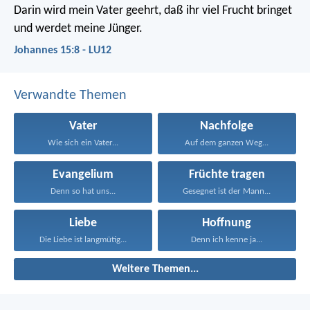
Darin wird mein Vater geehrt, daß ihr viel Frucht bringet
und werdet meine Jünger.
Johannes 15:8 - LU12
Verwandte Themen
Vater
Nachfolge
Wie sich ein Vater...
Auf dem ganzen Weg...
Evangelium
Früchte tragen
Denn so hat uns...
Gesegnet ist der Mann...
Liebe
Hoffnung
Die Liebe ist langmütig...
Denn ich kenne ja...
Weitere Themen...