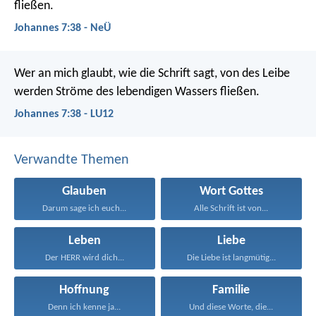
fließen.
Johannes 7:38 - NeÜ
Wer an mich glaubt, wie die Schrift sagt, von des Leibe
werden Ströme des lebendigen Wassers fließen.
Johannes 7:38 - LU12
Verwandte Themen
Glauben
Wort Gottes
Darum sage ich euch...
Alle Schrift ist von...
Leben
Liebe
Der HERR wird dich...
Die Liebe ist langmütig...
Hoffnung
Familie
Denn ich kenne ja...
Und diese Worte, die...