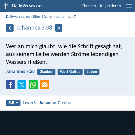
DailyVerses.net
Themen
Registrieren
DailyVerses.net
›
Bibel Bücher
›
Johannes
›
7
Johannes 7:38
Wer an mich glaubt, wie die Schrift gesagt hat,
aus seinem Leibe werden Ströme lebendigen
Wassers fließen.
Johannes 7:38
Glauben
Wort Gottes
Leben
Lesen Sie
Johannes 7
online
ELB