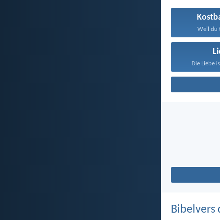
Kostb
Weil du t
L
Die Liebe i
Bibelvers 