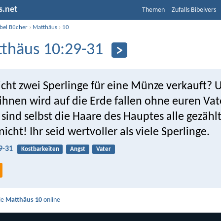
s.net
Themen
Zufalls Bibelvers
ibel Bücher
›
Matthäus
›
10
thäus 10:29-31
cht zwei Sperlinge für eine Münze verkauft? 
ihnen wird auf die Erde fallen ohne euren Vate
sind selbst die Haare des Hauptes alle gezählt
icht! Ihr seid wertvoller als viele Sperlinge.
9-31
Kostbarkeiten
Angst
Vater
ie
Matthäus 10
online