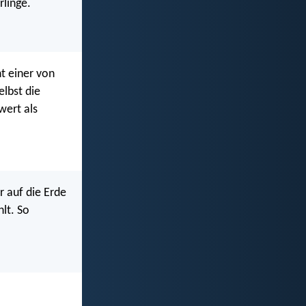
rlinge.
t einer von
elbst die
wert als
r auf die Erde
lt. So