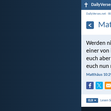
DailyVerse
DailyVerses.net
›
B
Mat
Werden ni
einer von 
euch aber 
euch nun n
Matthäus 10:2
Lesen S
ELB