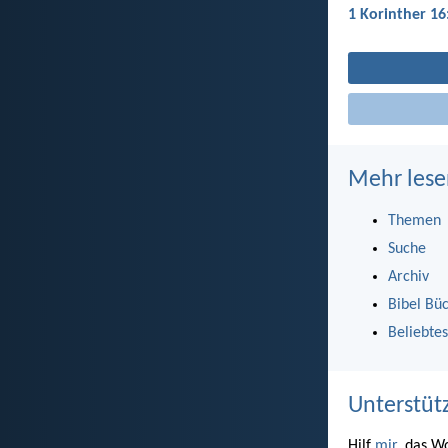
1 Korinther 16
Mehr lese
Themen
Suche
Archiv
Bibel Bü
Beliebtes
Unterstüt
Hilf
mir
, das W