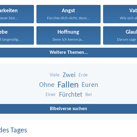
arkeiten
Angst
Vat
euer bist...
Fürchte dich nicht, denn...
Wie sich ei
iebe
Hoffnung
Glau
st langmütig...
Denn ich kenne ja...
Darum sage 
Weitere Themen...
Zwei
Viele
Erde
Fallen
Ohne
Euren
Fürchtet
Einer
Bei
Bibelverse suchen
des Tages