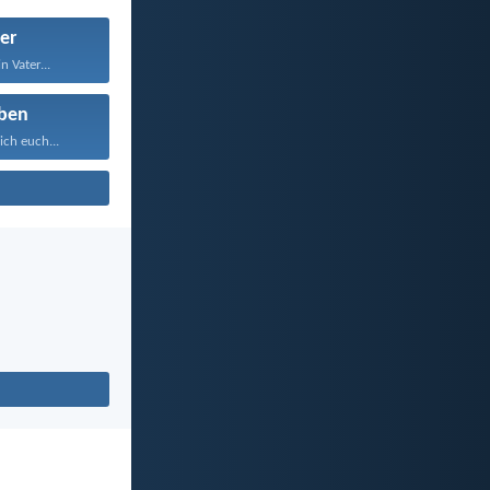
er
n Vater...
ben
ich euch...