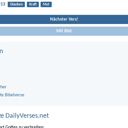
:13
Glauben
Kraft
Mut
Nächster Vers!
Mit Bild
n
cher
te Bibelverse
ze DailyVerses.net
ort Gottes zu verbreiten: