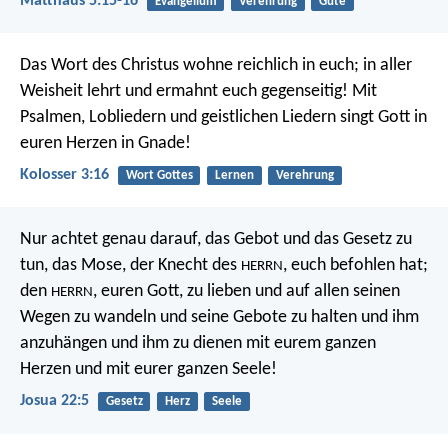
Matthäus 5:15-16
Evangelium
Verehrung
Güte
Das Wort des Christus wohne reichlich in euch; in aller
Weisheit lehrt und ermahnt euch gegenseitig! Mit
Psalmen, Lobliedern und geistlichen Liedern singt Gott in
euren Herzen in Gnade!
Kolosser 3:16
Wort Gottes
Lernen
Verehrung
Nur achtet genau darauf, das Gebot und das Gesetz zu
tun, das Mose, der Knecht des
, euch befohlen hat;
HERRN
den
, euren Gott, zu lieben und auf allen seinen
HERRN
Wegen zu wandeln und seine Gebote zu halten und ihm
anzuhängen und ihm zu dienen mit eurem ganzen
Herzen und mit eurer ganzen Seele!
Josua 22:5
Gesetz
Herz
Seele