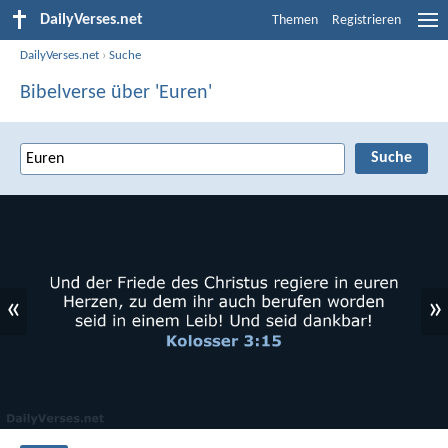
DailyVerses.net
Themen
Registrieren
DailyVerses.net
›
Suche
Bibelverse über 'Euren'
«
»