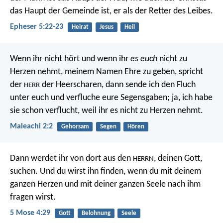
das Haupt der Gemeinde ist, er als der Retter des Leibes.
Epheser 5:22-23
Heirat
Jesus
Heil
Wenn ihr nicht hört und wenn ihr
es euch
nicht zu
Herzen nehmt, meinem Namen Ehre zu geben, spricht
der
der Heerscharen, dann sende ich den Fluch
HERR
unter euch und verfluche eure Segensgaben; ja, ich habe
sie schon verflucht, weil ihr es nicht zu Herzen nehmt.
Maleachi 2:2
Gehorsam
Segen
Hören
Dann werdet ihr von dort aus den
, deinen Gott,
HERRN
suchen. Und du wirst ihn finden, wenn du mit deinem
ganzen Herzen und mit deiner ganzen Seele nach ihm
fragen wirst.
5 Mose 4:29
Gott
Belohnung
Seele