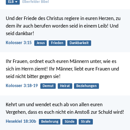
ELB
Elberfelder Bibel
Und der Friede des Christus regiere in euren Herzen, zu
dem ihr auch berufen worden seid in einem Leib! Und
seid dankbar!
Kolosser 3:15
Jesus
Frieden
Dankbarkeit
Ihr Frauen, ordnet euch euren Männern unter, wie es
sich im Herrn ziemt! Ihr Männer, liebt eure Frauen und
seid nicht bitter gegen sie!
Kolosser 3:18-19
Demut
Heirat
Beziehungen
Kehrt um und wendet euch ab von allen euren
Vergehen, dass es euch nicht ein Anstoß zur Schuld wird!
Hesekiel 18:30b
Bekehrung
Sünde
Strafe