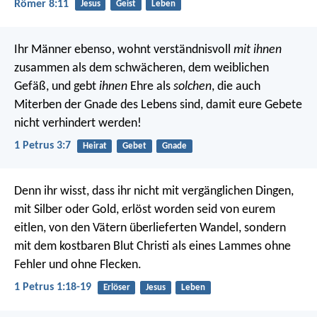
Römer 8:11
Jesus
Geist
Leben
Ihr Männer ebenso, wohnt verständnisvoll
mit ihnen
zusammen als dem schwächeren, dem weiblichen
Gefäß, und gebt
ihnen
Ehre als
solchen
, die auch
Miterben der Gnade des Lebens sind, damit eure Gebete
nicht verhindert werden!
1 Petrus 3:7
Heirat
Gebet
Gnade
Denn ihr wisst, dass ihr nicht mit vergänglichen Dingen,
mit Silber oder Gold, erlöst worden seid von eurem
eitlen, von den Vätern überlieferten Wandel, sondern
mit dem kostbaren Blut Christi als eines Lammes ohne
Fehler und ohne Flecken.
1 Petrus 1:18-19
Erlöser
Jesus
Leben