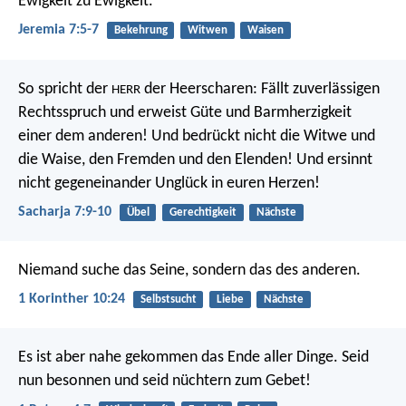
Ewigkeit zu Ewigkeit.
Jeremia 7:5-7
Bekehrung
Witwen
Waisen
So spricht der
der Heerscharen: Fällt zuverlässigen
HERR
Rechtsspruch und erweist Güte und Barmherzigkeit
einer dem anderen! Und bedrückt nicht die Witwe und
die Waise, den Fremden und den Elenden! Und ersinnt
nicht gegeneinander Unglück in euren Herzen!
Sacharja 7:9-10
Übel
Gerechtigkeit
Nächste
Niemand suche das Seine, sondern das des anderen.
1 Korinther 10:24
Selbstsucht
Liebe
Nächste
Es ist aber nahe gekommen das Ende aller Dinge. Seid
nun besonnen und seid nüchtern zum Gebet!