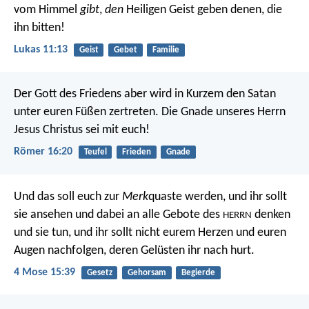
vom Himmel
gibt
,
den
Heiligen Geist geben denen, die
ihn bitten!
Lukas 11:13
Geist
Gebet
Familie
Der Gott des Friedens aber wird in Kurzem den Satan
unter euren Füßen zertreten. Die Gnade unseres Herrn
Jesus Christus sei mit euch!
Römer 16:20
Teufel
Frieden
Gnade
Und das soll euch zur
Merk
quaste werden, und ihr sollt
sie ansehen und dabei an alle Gebote des
denken
HERRN
und sie tun, und ihr sollt nicht eurem Herzen und euren
Augen nachfolgen, deren Gelüsten ihr nach hurt.
4 Mose 15:39
Gesetz
Gehorsam
Begierde