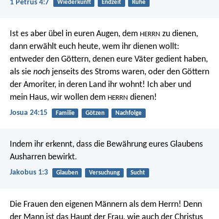
1 Petrus 4:7
Wiederkunft
Endzeit
Ruhe
Ist es aber übel in euren Augen, dem
zu dienen,
HERRN
dann erwählt euch heute, wem ihr dienen wollt:
entweder den Göttern, denen eure Väter gedient haben,
als sie
noch
jenseits des Stroms waren, oder den Göttern
der Amoriter, in deren Land ihr wohnt! Ich aber und
mein Haus, wir wollen dem
dienen!
HERRN
Josua 24:15
Familie
Götzen
Nachfolge
Indem ihr erkennt, dass die Bewährung eures Glaubens
Ausharren bewirkt.
Jakobus 1:3
Glauben
Versuchung
Sucht
Die Frauen den eigenen Männern als dem Herrn! Denn
der Mann ist das Haupt der Frau, wie auch der Christus