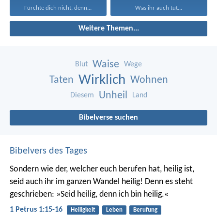
Fürchte dich nicht, denn...
Was ihr auch tut...
Weitere Themen...
Waise
Blut
Wege
Wirklich
Taten
Wohnen
Unheil
Diesem
Land
Bibelverse suchen
Bibelvers des Tages
Sondern wie der, welcher euch berufen hat, heilig ist,
seid auch ihr im ganzen Wandel heilig! Denn es steht
geschrieben: »Seid heilig, denn ich bin heilig.«
1 Petrus 1:15-16
Heiligkeit
Leben
Berufung