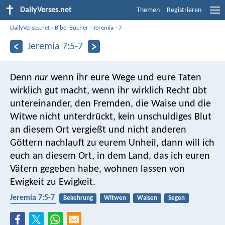
DailyVerses.net
Themen
Registrieren
DailyVerses.net
›
Bibel Bücher
›
Jeremia
›
7
Jeremia 7:5-7
Denn
nur
wenn ihr eure Wege und eure Taten
wirklich gut macht, wenn ihr wirklich Recht übt
untereinander, den Fremden, die Waise und die
Witwe nicht unterdrückt, kein unschuldiges Blut
an diesem Ort vergießt und nicht anderen
Göttern nachlauft zu eurem Unheil, dann will ich
euch an diesem Ort, in dem Land, das ich euren
Vätern gegeben habe, wohnen lassen von
Ewigkeit zu Ewigkeit.
Jeremia 7:5-7
Bekehrung
Witwen
Waisen
Segen
Verheißungen
Belohnung