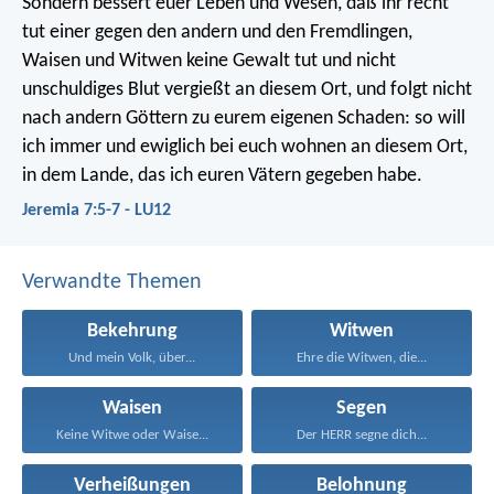
Sondern bessert euer Leben und Wesen, daß ihr recht
tut einer gegen den andern und den Fremdlingen,
Waisen und Witwen keine Gewalt tut und nicht
unschuldiges Blut vergießt an diesem Ort, und folgt nicht
nach andern Göttern zu eurem eigenen Schaden: so will
ich immer und ewiglich bei euch wohnen an diesem Ort,
in dem Lande, das ich euren Vätern gegeben habe.
Jeremia 7:5-7 - LU12
Verwandte Themen
Bekehrung
Witwen
Und mein Volk, über...
Ehre die Witwen, die...
Waisen
Segen
Keine Witwe oder Waise...
Der HERR segne dich...
Verheißungen
Belohnung