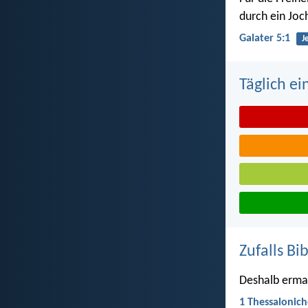
durch ein Joc
Galater 5:1
J
Täglich ei
Zufalls Bi
Deshalb ermah
1 Thessalonich