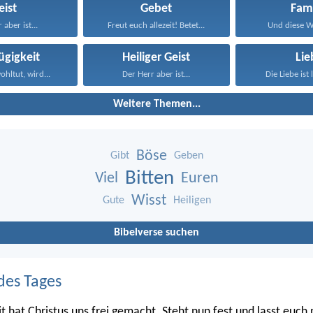
eist
Gebet
Fami
 aber ist...
Freut euch allezeit! Betet...
Und diese Wo
ügigkeit
Heiliger Geist
Lie
hltut, wird...
Der Herr aber ist...
Die Liebe ist 
Weitere Themen...
Böse
Gibt
Geben
Bitten
Viel
Euren
Wisst
Gute
Heiligen
Bibelverse suchen
des Tages
it hat Christus uns frei gemacht. Steht nun fest und lasst euch