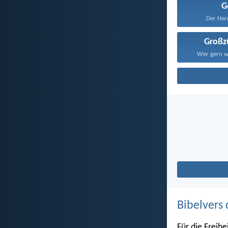
G
Der Herr
Großz
Wer gern wo
Bibelvers 
Für die Freihe