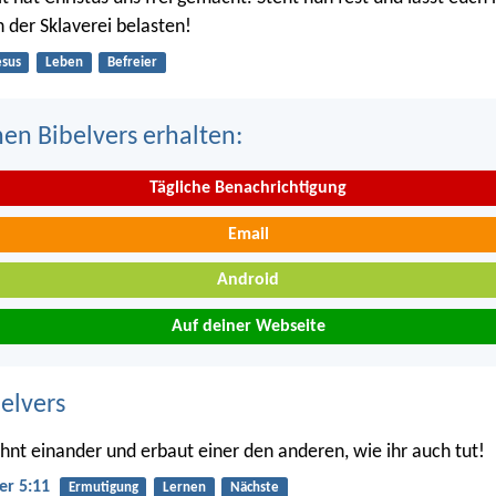
h der Sklaverei belasten!
esus
Leben
Befreier
nen Bibelvers erhalten:
Tägliche Benachrichtigung
Email
Android
Auf deiner Webseite
belvers
nt einander und erbaut einer den anderen, wie ihr auch tut!
er 5:11
Ermutigung
Lernen
Nächste