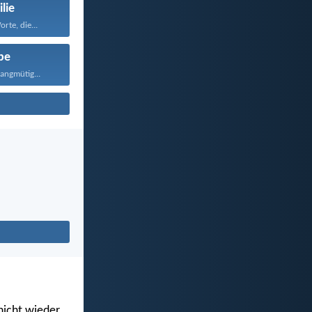
lie
rte, die...
be
langmütig...
 nicht wieder