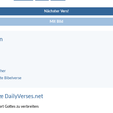
Nächster Vers!
Mit Bild
n
cher
te Bibelverse
ze DailyVerses.net
ort Gottes zu verbreiten: