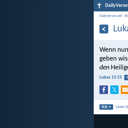
DailyVerse
DailyVerses.net
›
B
Luk
Wenn nun i
geben wis
den
Heilig
Lukas 11:13
Lesen S
ELB