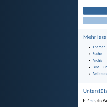
Mehr lese
Themen
Suche
Archiv
Bibel Bü
Beliebtes
Unterstüt
Hilf
mir
, das W