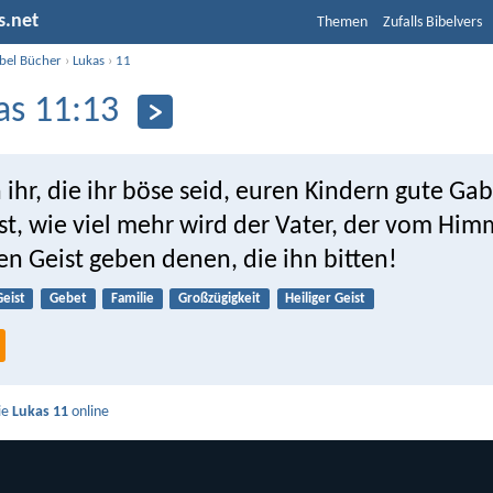
s.net
Themen
Zufalls Bibelvers
ibel Bücher
›
Lukas
›
11
as 11:13
hr, die ihr böse seid, euren Kindern gute Ga
st, wie viel mehr wird der Vater, der vom Hi
en Geist geben denen, die ihn bitten!
Geist
Gebet
Familie
Großzügigkeit
Heiliger Geist
ie
Lukas 11
online