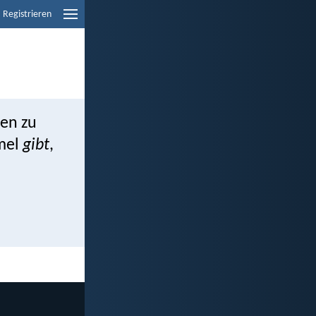
Registrieren
ben zu
mmel
gibt
,