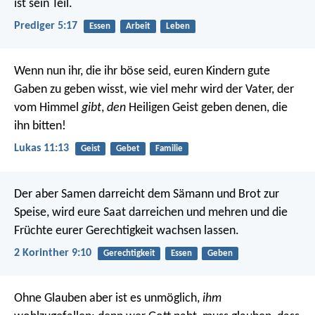
ist sein Teil.
Prediger 5:17
Essen
Arbeit
Leben
Wenn nun ihr, die ihr böse seid, euren Kindern gute
Gaben zu geben wisst, wie viel mehr wird der Vater, der
vom Himmel
gibt
,
den
Heiligen Geist geben denen, die
ihn bitten!
Lukas 11:13
Geist
Gebet
Familie
Der aber Samen darreicht dem Sämann und Brot zur
Speise, wird eure Saat darreichen und mehren und die
Früchte eurer Gerechtigkeit wachsen lassen.
2 Korinther 9:10
Gerechtigkeit
Essen
Geben
Ohne Glauben aber ist es unmöglich,
ihm