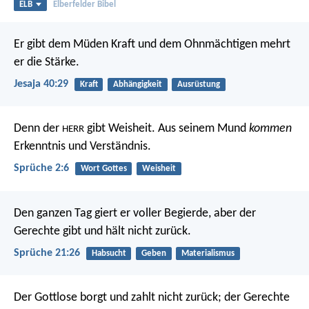
ELB
Elberfelder Bibel
Er gibt dem Müden Kraft
und dem Ohnmächtigen mehrt
er die Stärke.
Jesaja 40:29
Kraft
Abhängigkeit
Ausrüstung
Denn der
gibt Weisheit.
Aus seinem Mund
kommen
HERR
Erkenntnis und Verständnis.
Sprüche 2:6
Wort Gottes
Weisheit
Den ganzen Tag giert er voller Begierde,
aber der
Gerechte gibt und hält nicht zurück.
Sprüche 21:26
Habsucht
Geben
Materialismus
Der Gottlose borgt und zahlt nicht zurück;
der Gerechte