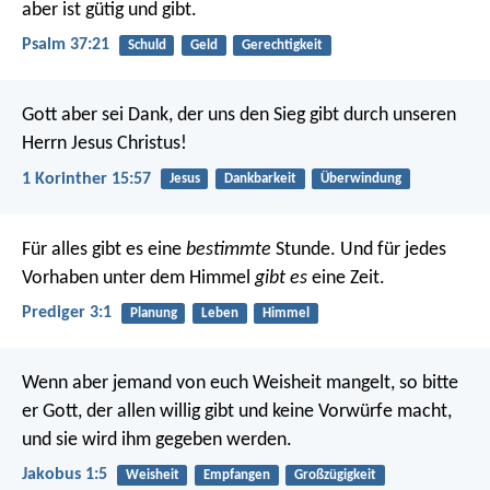
aber ist gütig und gibt.
Psalm 37:21
Schuld
Geld
Gerechtigkeit
Gott aber sei Dank, der uns den Sieg gibt durch unseren
Herrn Jesus Christus!
1 Korinther 15:57
Jesus
Dankbarkeit
Überwindung
Für alles gibt es eine
bestimmte
Stunde. Und für jedes
Vorhaben unter dem Himmel
gibt es
eine Zeit.
Prediger 3:1
Planung
Leben
Himmel
Wenn aber jemand von euch Weisheit mangelt, so bitte
er Gott, der allen willig gibt und keine Vorwürfe macht,
und sie wird ihm gegeben werden.
Jakobus 1:5
Weisheit
Empfangen
Großzügigkeit