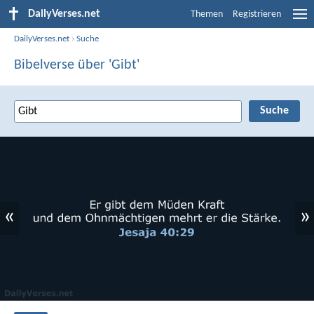
DailyVerses.net
Themen
Registrieren
DailyVerses.net
›
Suche
Bibelverse über 'Gibt'
«
»