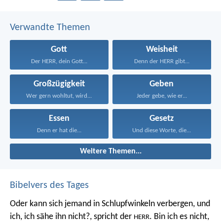
Verwandte Themen
Gott
Weisheit
Der HERR, dein Gott...
Denn der HERR gibt...
Großzügigkeit
Geben
Wer gern wohltut, wird...
Jeder gebe, wie er...
Essen
Gesetz
Denn er hat die...
Und diese Worte, die...
Weitere Themen...
Bibelvers des Tages
Oder kann sich jemand in Schlupfwinkeln verbergen, und
ich, ich sähe ihn nicht?, spricht der
. Bin ich es nicht,
HERR