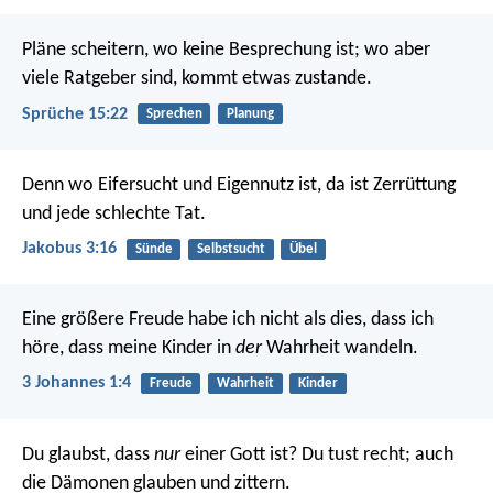
Pläne scheitern, wo keine Besprechung ist;
wo aber
viele Ratgeber sind, kommt etwas zustande.
Sprüche 15:22
Sprechen
Planung
Denn wo Eifersucht und Eigennutz ist, da ist Zerrüttung
und jede schlechte Tat.
Jakobus 3:16
Sünde
Selbstsucht
Übel
Eine größere Freude habe ich nicht als dies, dass ich
höre, dass meine Kinder in
der
Wahrheit wandeln.
3 Johannes 1:4
Freude
Wahrheit
Kinder
Du glaubst, dass
nur
einer Gott ist? Du tust recht; auch
die Dämonen glauben und zittern.