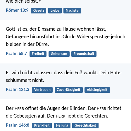
wie dich selbst.«
Römer 13:9
Gesetz
Liebe
Nächste
Gott ist es, der Einsame zu Hause wohnen lässt,
Gefangene hinausführt ins Glück;
Widerspenstige jedoch
bleiben in der Dürre.
Psalm 68:7
Freiheit
Gehorsam
Freundschaft
Er wird nicht zulassen, dass dein Fuß wankt.
Dein Hüter
schlummert nicht.
Psalm 121:3
Vertrauen
Zuverlässigkeit
Abhängigkeit
Der
öffnet die Augen der Blinden.
Der
richtet
HERR
HERR
die Gebeugten auf.
Der
liebt die Gerechten.
HERR
Psalm 146:8
Krankheit
Heilung
Gerechtigkeit