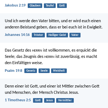
Jakobus 2:19
Glauben
Teufel
Gott
Und ich werde den Vater bitten, und er wird euch einen
anderen Beistand geben, dass er bei euch ist in Ewigkeit.
Johannes 14:16
Tröster
Heiliger Geist
Vater
Das Gesetz des
ist vollkommen,
es erquickt die
HERRN
Seele;
das Zeugnis des
ist zuverlässig,
es macht
HERRN
den Einfältigen weise.
Psalm 19:8
Gesetz
Seele
Weisheit
Denn einer ist Gott, und einer ist Mittler zwischen Gott
und Menschen, der Mensch Christus Jesus.
1 Timotheus 2:5
Gott
Jesus
Vermittler