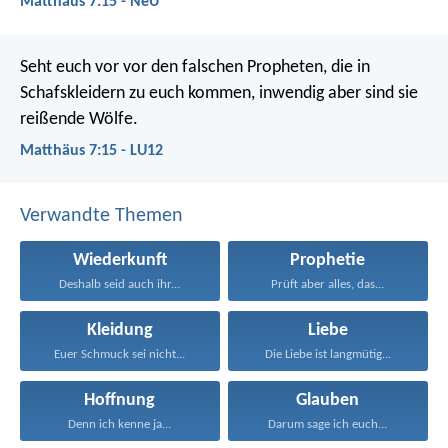
Matthäus 7:15 - NeÜ
Seht euch vor vor den falschen Propheten, die in
Schafskleidern zu euch kommen, inwendig aber sind sie
reißende Wölfe.
Matthäus 7:15 - LU12
Verwandte Themen
Wiederkunft
Prophetie
Deshalb seid auch ihr...
Prüft aber alles, das...
Kleidung
Liebe
Euer Schmuck sei nicht...
Die Liebe ist langmütig...
Hoffnung
Glauben
Denn ich kenne ja...
Darum sage ich euch...