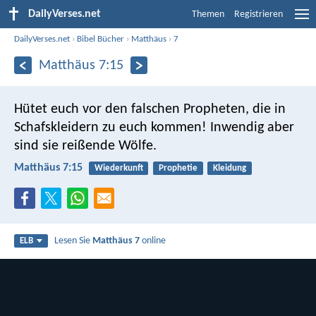
DailyVerses.net
Themen
Registrieren
DailyVerses.net
›
Bibel Bücher
›
Matthäus
›
7
Matthäus 7:15
Hütet euch vor den falschen Propheten, die in
Schafskleidern zu euch kommen! Inwendig aber
sind sie reißende Wölfe.
Matthäus 7:15
Wiederkunft
Prophetie
Kleidung
Lesen Sie
Matthäus 7
online
ELB