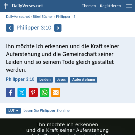
DailyVerses.net
Themen
Registrieren
DailyVerses.net
›
Bibel Bücher
›
Philipper
›
3
Philipper 3:10
Ihn möchte ich erkennen und die Kraft seiner
Auferstehung und die Gemeinschaft seiner
Leiden und so seinem Tode gleich gestaltet
werden.
Philipper 3:10
Leiden
Jesus
Auferstehung
Lesen Sie
Philipper 3
online
LUT