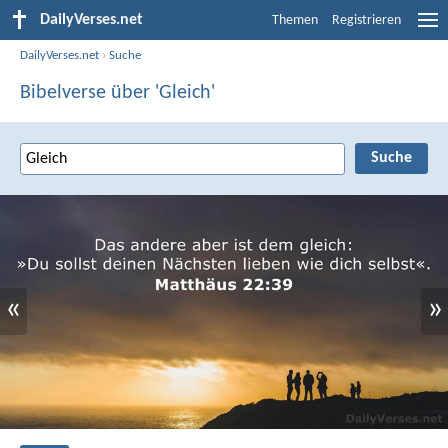
DailyVerses.net
Themen
Registrieren
DailyVerses.net
›
Suche
Bibelverse über 'Gleich'
«
»