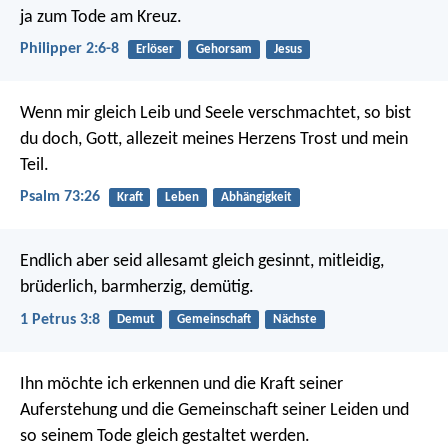
ja zum Tode am Kreuz.
Philipper 2:6-8
Erlöser
Gehorsam
Jesus
Wenn mir gleich Leib und Seele verschmachtet,
so bist
du doch, Gott,
allezeit meines Herzens Trost und mein
Teil.
Psalm 73:26
Kraft
Leben
Abhängigkeit
Endlich aber seid allesamt gleich gesinnt, mitleidig,
brüderlich, barmherzig, demütig.
1 Petrus 3:8
Demut
Gemeinschaft
Nächste
Ihn möchte ich erkennen und die Kraft seiner
Auferstehung und die Gemeinschaft seiner Leiden und
so seinem Tode gleich gestaltet werden.