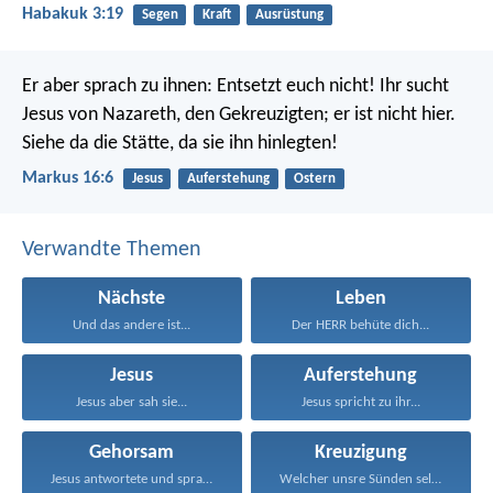
Habakuk 3:19
Segen
Kraft
Ausrüstung
Er aber sprach zu ihnen: Entsetzt euch nicht! Ihr sucht
Jesus von Nazareth, den Gekreuzigten; er ist nicht hier.
Siehe da die Stätte, da sie ihn hinlegten!
Markus 16:6
Jesus
Auferstehung
Ostern
Verwandte Themen
Nächste
Leben
Und das andere ist...
Der HERR behüte dich...
Jesus
Auferstehung
Jesus aber sah sie...
Jesus spricht zu ihr...
Gehorsam
Kreuzigung
Jesus antwortete und sprach...
Welcher unsre Sünden selbst...