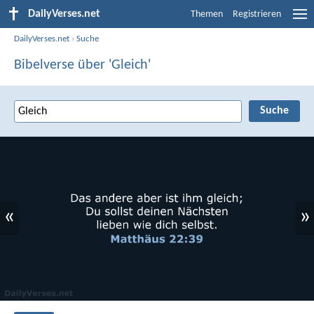
DailyVerses.net
Themen
Registrieren
DailyVerses.net
›
Suche
Bibelverse über 'Gleich'
«
»