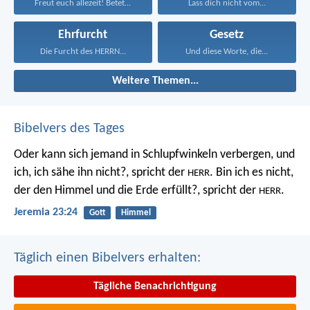
Freut euch allezeit! Betet...
Lass dich nicht vom...
Ehrfurcht
Gesetz
Die Furcht des HERRN...
Und diese Worte, die...
Weitere Themen...
Bibelvers des Tages
Oder kann sich jemand in Schlupfwinkeln verbergen, und
ich, ich sähe ihn nicht?, spricht der
. Bin ich es nicht,
HERR
der den Himmel und die Erde erfüllt?, spricht der
.
HERR
Jeremia 23:24
Gott
Himmel
Täglich einen Bibelvers erhalten:
Tägliche Benachrichtigung