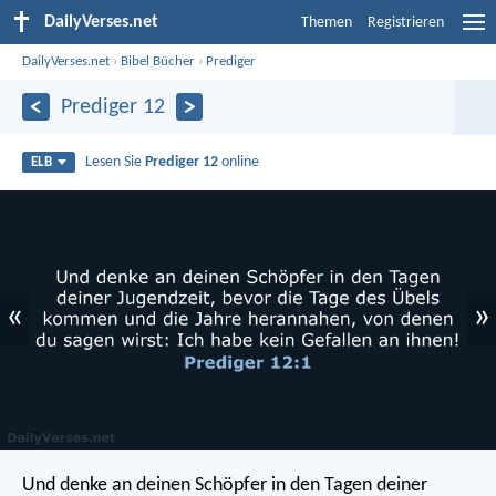
DailyVerses.net
Themen
Registrieren
DailyVerses.net
›
Bibel Bücher
›
Prediger
Prediger 12
Lesen Sie
Prediger 12
online
ELB
«
»
Und denke an deinen Schöpfer in den Tagen deiner