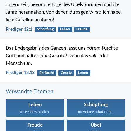
Jugendzeit, bevor die Tage des Übels kommen und die
Jahre herannahen, von denen du sagen wirst: Ich habe
kein Gefallen an ihnen!
Prediger 12:1
Schöpfung
Leben
Freude
Das Endergebnis des Ganzen lasst uns hören: Fürchte
Gott und halte seine Gebote! Denn das
soll
jeder
Mensch
tun
.
Prediger 12:13
Ehrfurcht
Gesetz
Leben
Verwandte Themen
Leben
Schöpfung
Der HERR wird dich...
Im Anfang schuf Gott...
Freude
Übel