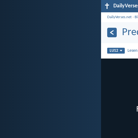
DailyVerse
DailyVerses.net
›
B
Pre
Lesen
LU12