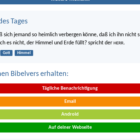
des Tages
ß sich jemand so heimlich verbergen könne, daß ich ihn nicht s
 ich es nicht, der Himmel und Erde füllt? spricht der
.
HERR
Gott
Himmel
nen Bibelvers erhalten:
Tägliche Benachrichtigung
Email
Android
Auf deiner Webseite