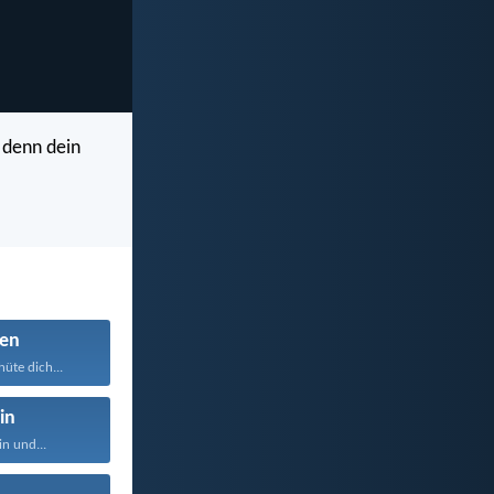
 denn dein
en
üte dich...
in
n und...