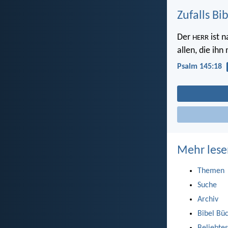
Zufalls Bi
Der
ist n
HERR
allen, die ihn
Psalm 145:18
Mehr lese
Themen
Suche
Archiv
Bibel Bü