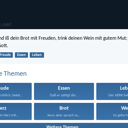
nd iß dein Brot mit Freuden, trink deinen Wein mit gutem Mut;
Gott.
Freude
Essen
Leben
e Themen
eude
Essen
Leb
fröhlich, betet...
Daß er sättigt die...
Der HERR beh
erz
Brot
We
n Herz mit...
Jesus aber sprach zu...
So gehe hi
Weitere Themen...