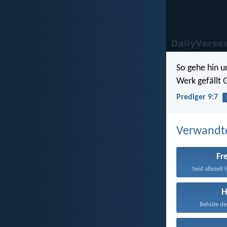
So gehe hin u
Werk gefällt 
Prediger 9:7
Verwandt
Fr
Seid allezeit 
H
Behüte dei