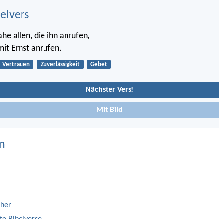
belvers
ahe allen, die ihn anrufen,
 mit Ernst anrufen.
Vertrauen
Zuverlässigkeit
Gebet
Nächster Vers!
Mit Bild
n
cher